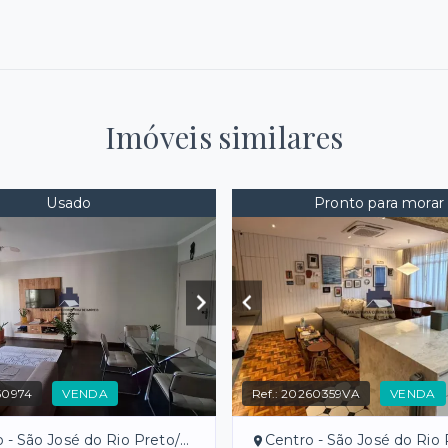
Imóveis similares
Usado
Pronto para morar
50974
VENDA
Ref.:
20260359VA
VENDA
 - São José do Rio Preto/SP
Centro - São José do Rio P