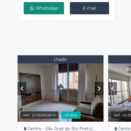
WhatsApp
E-mail
Usado
Ref.:
20250826FM
VENDA
Ref.:
202
Centro - São José do Rio Preto/SP
Centro