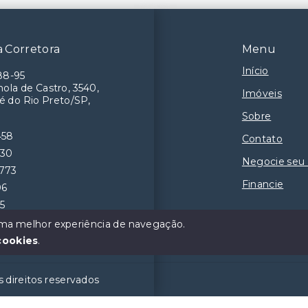
 Corretora
Menu
Início
88-95
ola de Castro, 3540,
Imóveis
é do Rio Preto/SP,
Sobre
458
Contato
230
Negocie seu
9773
Financie
06
55
 uma melhor experiência de navegação.
cookies
.
 direitos reservados