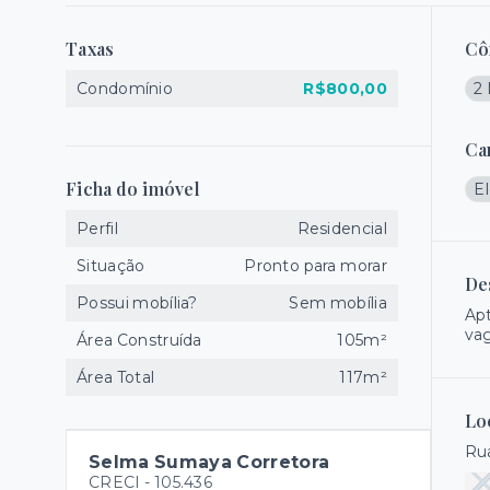
Taxas
Cô
Condomínio
R$800,00
2
Ca
Ficha do imóvel
El
Perfil
Residencial
Situação
Pronto para morar
De
Possui mobília?
Sem mobília
Apt
vag
Área Construída
105m²
Área Total
117m²
Lo
Rua
Selma Sumaya Corretora
CRECI -
105.436