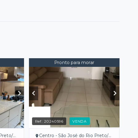
Pronto para morar
Ref.:
20240596
VENDA
reto/SP
Centro - São José do Rio Preto/SP