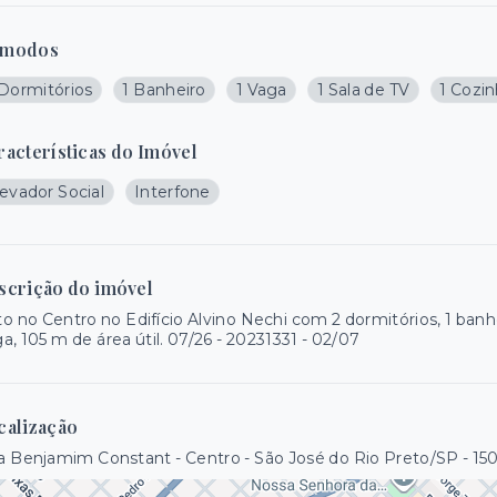
modos
 Dormitórios
1 Banheiro
1 Vaga
1 Sala de TV
1 Cozi
racterísticas do Imóvel
evador Social
Interfone
scrição do imóvel
o no Centro no Edifício Alvino Nechi com 2 dormitórios, 1 banhei
a, 105 m de área útil. 07/26 - 20231331 - 02/07
calização
 Benjamim Constant - Centro - São José do Rio Preto/SP
- 15