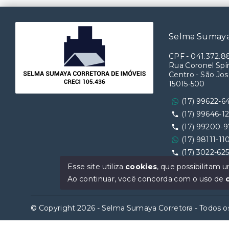
Selma Sumaya
CPF
-
041.372.8
Rua Coronel Spín
Centro - São Jos
15015-500
(17) 99622-6
(17) 99646-1
(17) 99200-
(17) 98111-11
(17) 3022-62
Ver e-mail
Esse site utiliza
cookies
, que possibilitam
Ao continuar, você concorda com o uso de
© Copyright 2026 - Selma Sumaya Corretora - Todos os