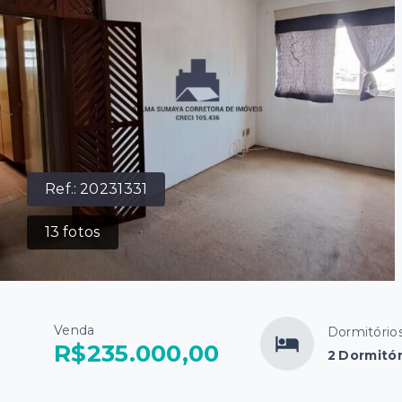
Ref.:
20231331
13
fotos
Venda
Dormitório
R$235.000,00
2 Dormitór