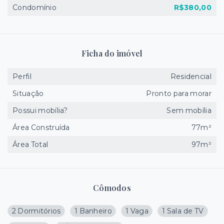
Condomínio
R$380,00
Ficha do imóvel
Perfil
Residencial
Situação
Pronto para morar
Possui mobília?
Sem mobília
Área Construída
77m²
Área Total
97m²
Cômodos
2 Dormitórios
1 Banheiro
1 Vaga
1 Sala de TV