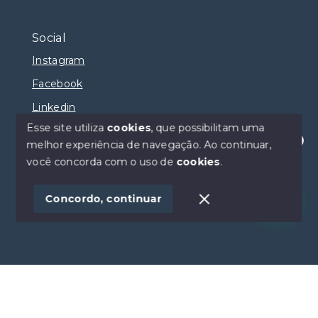
Social
Instagram
Facebook
Linkedin
Esse site utiliza
cookies
, que possibilitam uma
melhor experiência de navegação.
Ao continuar,
Olá! Estamos disponíveis para te ajudar.
você concorda com o uso de
cookies
.
© Copyright 2026 - Selma Sumaya Corretora - Todos
os direitos reservados
Concordo, continuar
SITE PARA IMOBILIARIA
Início
Histórico
Favoritos