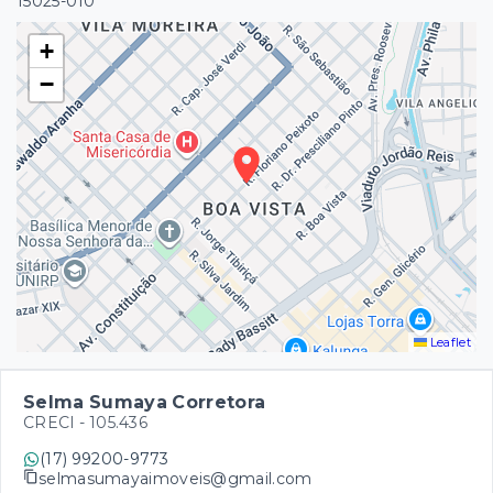
15025-010
+
−
Leaflet
Selma Sumaya Corretora
CRECI -
105.436
(17) 99200-9773
selmasumayaimoveis@gmail.com