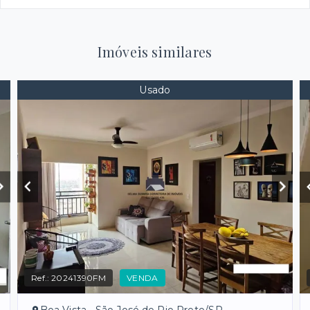
Imóveis similares
Usado
Ref.:
20241390FM
VENDA
Boa Vista - São José do Rio Preto/SP