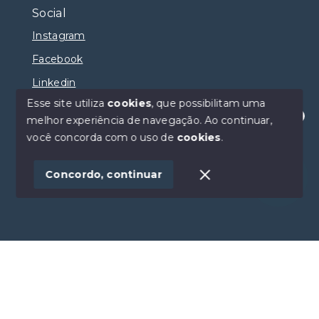
Social
Instagram
Facebook
Linkedin
Esse site utiliza
cookies
, que possibilitam uma
melhor experiência de navegação.
Ao continuar,
Olá! Estamos disponíveis para te ajudar.
você concorda com o uso de
cookies
.
© Copyright 2026 - Selma Sumaya Corretora - Todos
os direitos reservados
Concordo, continuar
SITE PARA IMOBILIARIA
Início
Histórico
Favoritos