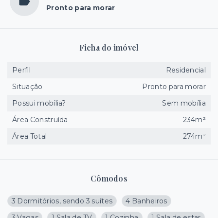
Pronto para morar
Ficha do imóvel
Perfil
Residencial
Situação
Pronto para morar
Possui mobília?
Sem mobília
Área Construída
234m²
Área Total
274m²
Cômodos
3 Dormitórios, sendo 3 suítes
4 Banheiros
3 Vagas
1 Sala de TV
1 Cozinha
1 Sala de estar