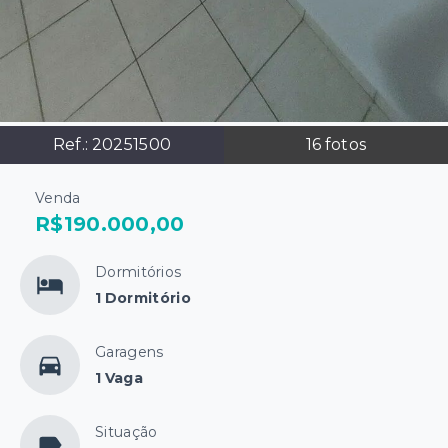
Ref.:
20251500
16
fotos
Venda
R$190.000,00
Dormitórios
1 Dormitório
Garagens
1 Vaga
Situação