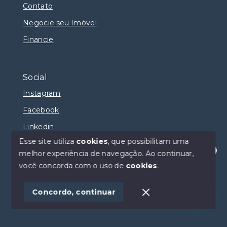
Contato
Negocie seu Imóvel
Financie
Social
Instagram
Facebook
Linkedin
Esse site utiliza
cookies
, que possibilitam uma
melhor experiência de navegação.
Ao continuar,
Olá! Estamos disponíveis para te ajudar.
você concorda com o uso de
cookies
.
© Copyright 2026 - Selma Sumaya Corretora - Todos
os direitos reservados
Concordo, continuar
SITE PARA IMOBILIARIA