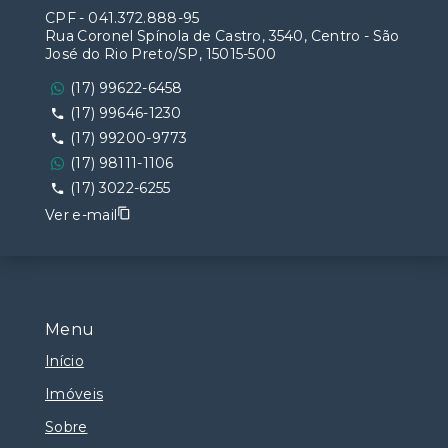
CPF
-
041.372.888-95
Rua Coronel Spínola de Castro, 3540, Centro - São
José do Rio Preto/SP, 15015-500
(17) 99622-6458
(17) 99646-1230
(17) 99200-9773
(17) 98111-1106
(17) 3022-6255
Ver e-mail
Menu
Início
Imóveis
Sobre