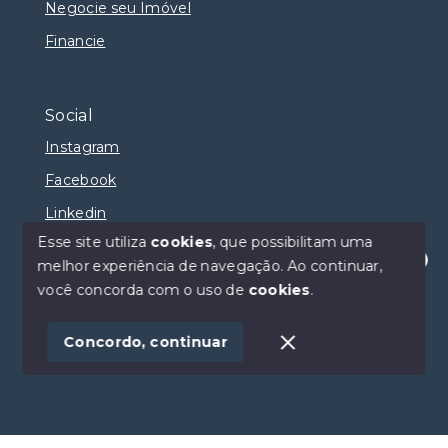
Negocie seu Imóvel
Financie
Social
Instagram
Facebook
Linkedin
Esse site utiliza
cookies
, que possibilitam uma
melhor experiência de navegação.
Ao continuar,
Olá! Estamos disponíveis para te ajudar.
você concorda com o uso de
cookies
.
© Copyright 2026 - Selma Sumaya Corretora - Todos
os direitos reservados
Concordo, continuar
SITE PARA IMOBILIARIA