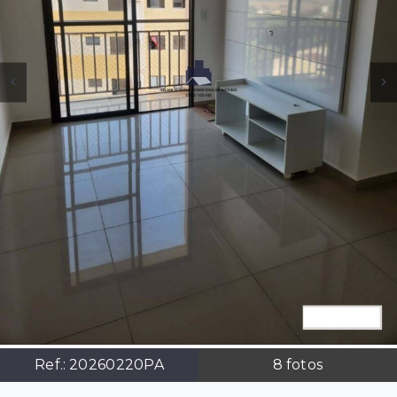
Ref.:
20260220PA
8
fotos