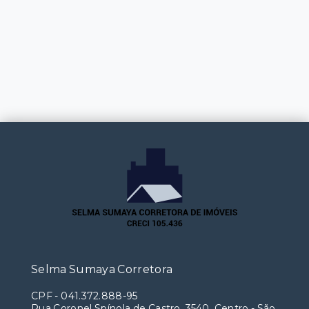
Selma Sumaya Corretora
CPF
-
041.372.888-95
Rua Coronel Spínola de Castro, 3540, Centro - São