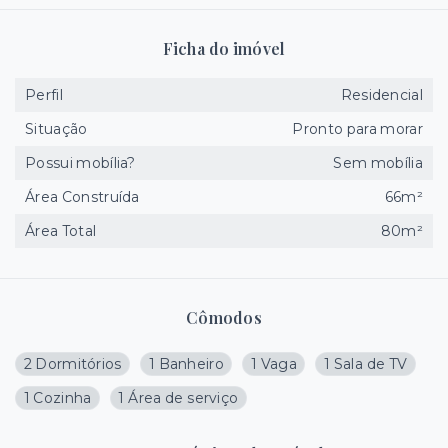
Ficha do imóvel
Perfil
Residencial
Situação
Pronto para morar
Possui mobília?
Sem mobília
Área Construída
66m²
Área Total
80m²
Cômodos
2 Dormitórios
1 Banheiro
1 Vaga
1 Sala de TV
1 Cozinha
1 Área de serviço