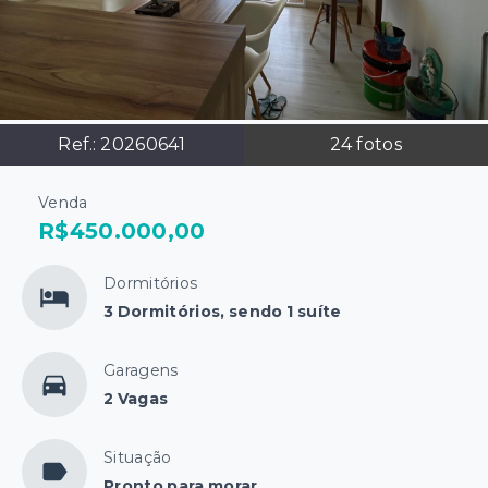
Ref.:
20260641
24
fotos
Venda
R$450.000,00
Dormitórios
3 Dormitórios, sendo 1 suíte
Garagens
2 Vagas
Situação
Pronto para morar