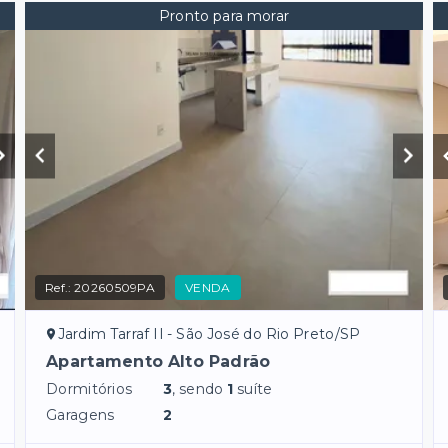
Pronto para morar
Ref.:
20260509PA
VENDA
Jardim Tarraf II - São José do Rio Preto/SP
Apartamento Alto Padrão
Dormitórios
3
, sendo
1
suíte
Garagens
2