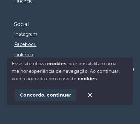
Financie
Social
Instagram
Facebook
Linkedin
Esse site utiliza
cookies
, que possibilitam uma
melhor experiência de navegação.
Ao continuar,
Olá! Estamos disponíveis para te ajudar.
você concorda com o uso de
cookies
.
© Copyright 2026 - Selma Sumaya Corretora - Todos
os direitos reservados
Concordo, continuar
SITE PARA IMOBILIARIA
Início
Histórico
Favoritos