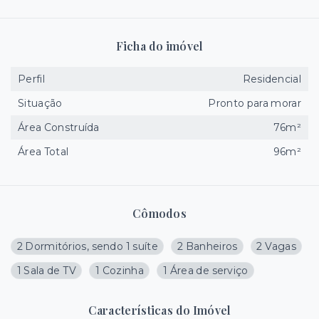
Ficha do imóvel
Perfil
Residencial
Situação
Pronto para morar
Área Construída
76m²
Área Total
96m²
Cômodos
2 Dormitórios, sendo 1 suíte
2 Banheiros
2 Vagas
1 Sala de TV
1 Cozinha
1 Área de serviço
Características do Imóvel