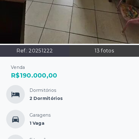
Ref.:
20251222
13
fotos
Venda
R$190.000,00
Dormitórios
2 Dormitórios
Garagens
1 Vaga