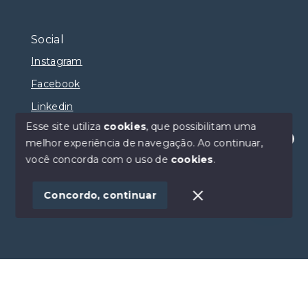
Social
Instagram
Facebook
Linkedin
Esse site utiliza
cookies
, que possibilitam uma
melhor experiência de navegação.
Ao continuar,
Olá! Estamos disponíveis para te ajudar.
você concorda com o uso de
cookies
.
© Copyright 2026 - Selma Sumaya Corretora - Todos
os direitos reservados
Concordo, continuar
SITE PARA IMOBILIARIA
Início
Histórico
Favoritos