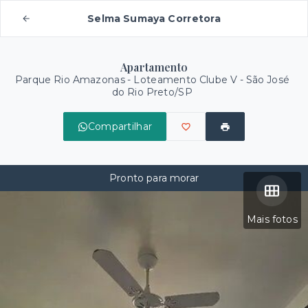
Selma Sumaya Corretora
Apartamento
Parque Rio Amazonas -
Loteamento Clube V - São José
do Rio Preto/SP
Compartilhar
Pronto para morar
Mais fotos