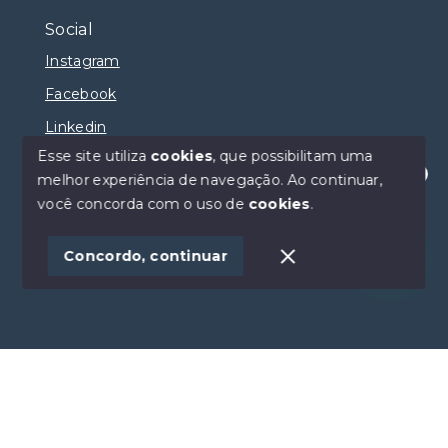
Social
Instagram
Facebook
Linkedin
Esse site utiliza
cookies
, que possibilitam uma
melhor experiência de navegação.
Ao continuar,
Olá! Estamos disponíveis para te ajudar.
você concorda com o uso de
cookies
.
© Copyright 2026 - Selma Sumaya Corretora - Todos
os direitos reservados
Concordo, continuar
SITE PARA IMOBILIARIA
Início
Histórico
Favoritos