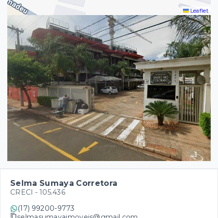
Leaflet
Selma Sumaya Corretora
CRECI -
105.436
(17) 99200-9773
selmasumayaimoveis@gmail.com