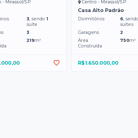
 - Mirassol/SP
Centro - Mirassol/SP
Casa Alto Padrão
rios
3
, sendo
1
Dormitórios
6
, send
suíte
suítes
ns
3
Garagens
2
219
m²
Área
750
m²
ída
Construída
.000,00
R$1.650.000,00