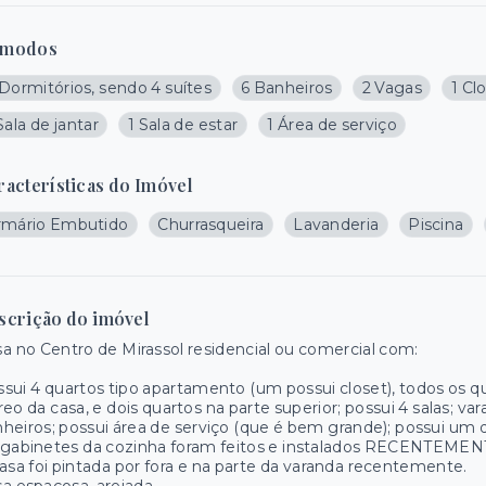
modos
Dormitórios, sendo 4 suítes
6 Banheiros
2 Vagas
1 Cl
Sala de jantar
1 Sala de estar
1 Área de serviço
racterísticas do Imóvel
rmário Embutido
Churrasqueira
Lavanderia
Piscina
scrição do imóvel
a no Centro de Mirassol residencial ou comercial com:
sui 4 quartos tipo apartamento (um possui closet), todos os q
reo da casa, e dois quartos na parte superior; possui 4 salas; va
heiros; possui área de serviço (que é bem grande); possui um q
gabinetes da cozinha foram feitos e instalados RECENTEMENT
asa foi pintada por fora e na parte da varanda recentemente.