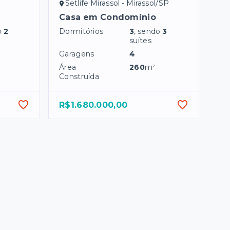
Setlife Mirassol - Mirassol/SP
Casa em Condomínio
o
2
Dormitórios
3
, sendo
3
suítes
Garagens
4
Área
260
m²
Construída
R$1.680.000,00