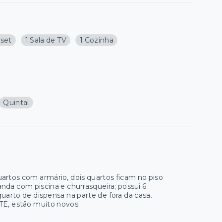
oset
1 Sala de TV
1 Cozinha
Quintal
uartos com armário, dois quartos ficam no piso
randa com piscina e churrasqueira; possui 6
uarto de dispensa na parte de fora da casa.
E, estão muito novos.