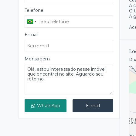
Cas
A c
Telefone
O t
A g
Ace
E-mail
Lo
Mensagem
Rua
WhatsApp
E-mail