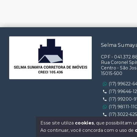
Selma Sumaya
CPF
-
041.372.8
Rua Coronel Spín
Centro - São Jos
15015-500
(17) 99622-6
(17) 99646-1
(17) 99200-
(17) 98111-11
(17) 3022-62
Ver e-mail
Esse site utiliza
cookies
, que possibilitam
Ao continuar, você concorda com o uso de