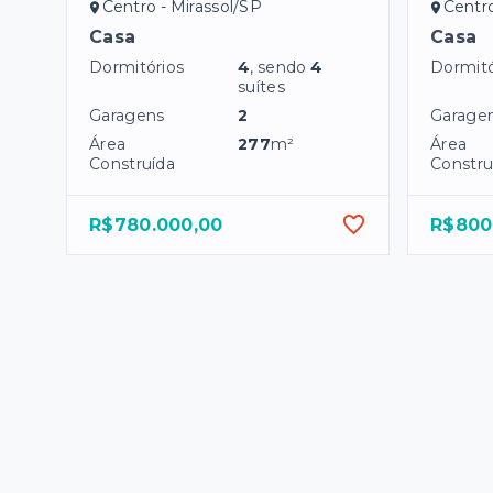
Centro - Mirassol/SP
Centro
Casa
Casa
Dormitórios
4
, sendo
4
Dormitó
suítes
Garagens
2
Garage
Área
277
m²
Área
Construída
Constru
R$780.000,00
R$800