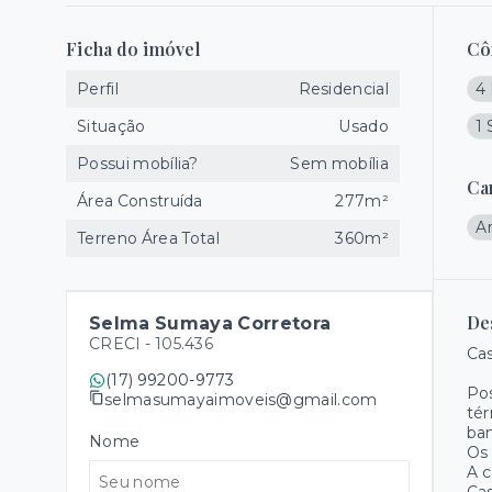
Ficha do imóvel
Cô
Perfil
Residencial
4 
Situação
Usado
1 
Possui mobília?
Sem mobília
Ca
Área Construída
277m²
A
Terreno Área Total
360m²
De
Selma Sumaya Corretora
CRECI -
105.436
Cas
(17) 99200-9773
Pos
selmasumayaimoveis@gmail.com
tér
ban
Nome
Os 
A c