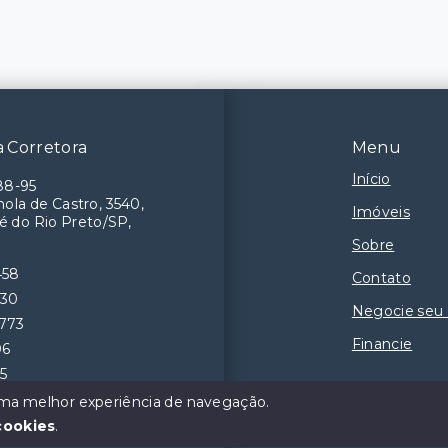
 Corretora
Menu
Início
88-95
ola de Castro, 3540,
Imóveis
é do Rio Preto/SP,
Sobre
458
Contato
230
Negocie seu
9773
Financie
06
55
 uma melhor experiência de navegação.
cookies
.