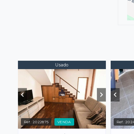
Usado
Ref.:
2022875
VENDA
Ref.:
202