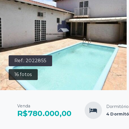
Ref.:
2022855
16
fotos
Venda
Dormitório
R$780.000,00
4 Dormitó