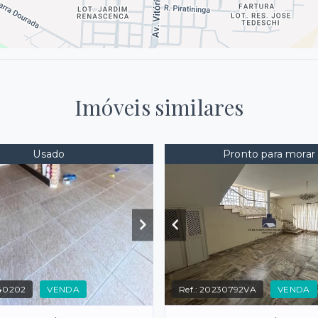
Imóveis similares
Usado
Pronto para morar
40202
VENDA
Ref.:
20230792VA
VENDA