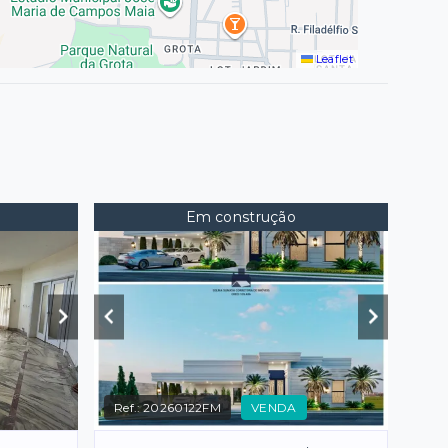
Leaflet
Em construção
Ref.:
20260122FM
VENDA