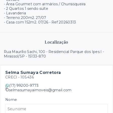
- ⁠Área Gourmet com armários / Churrasqueira
- ⁠2 Quartos 1 sendo suíte
- ⁠Lavanderia
- ⁠Terreno 200m2. 27/07
- ⁠Casa com 152m2. 07/26 - Ref 20260313
Localização
Rua Maurílio Sachi, 100 - Residencial Parque dos Ipes I -
Mirassol/SP
- 15133-870
Selma Sumaya Corretora
CRECI -
105.436
(17) 99200-9773
selmasumayaimoveis@gmail.com
Nome