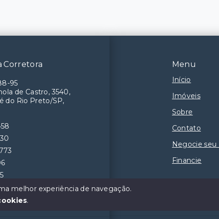
 Corretora
Menu
Início
88-95
ola de Castro, 3540,
Imóveis
é do Rio Preto/SP,
Sobre
458
Contato
230
Negocie seu
9773
Financie
06
55
 uma melhor experiência de navegação.
cookies
.