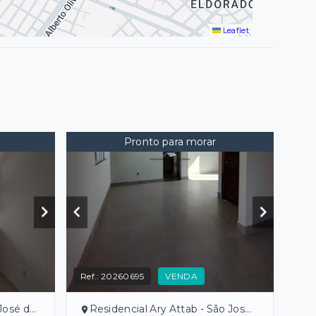
Leaflet
Pronto para morar
Ref.:
20260695
VENDA
 Preto/SP
Residencial Ary Attab - São José do Rio Preto/SP