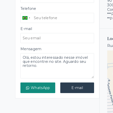
90
30
Telefone
Com
**
**P
E-mail
Lo
Rua
Mensagem
WhatsApp
E-mail