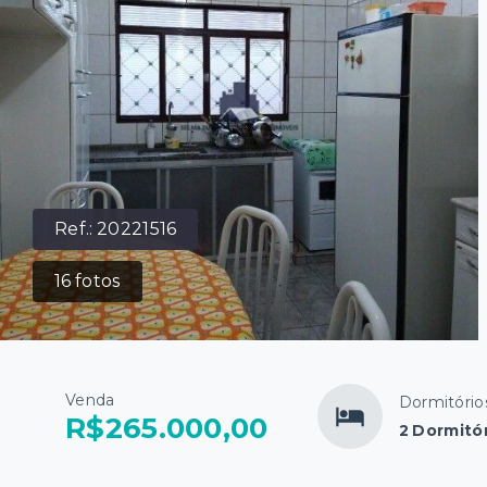
Ref.:
20221516
16
fotos
Venda
Dormitório
R$265.000,00
2 Dormitór