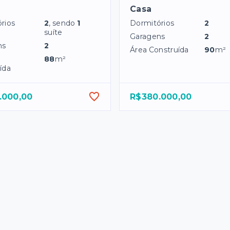
Casa
rios
2
, sendo
1
Dormitórios
2
suíte
Garagens
2
ns
2
Área Construída
90
m²
88
m²
ída
.000,00
R$380.000,00