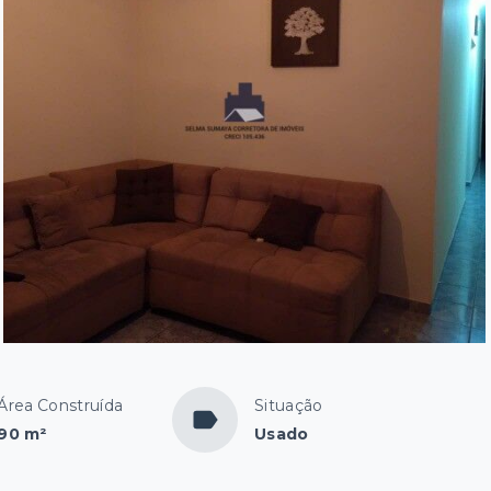
Área Construída
Situação
90 m²
Usado