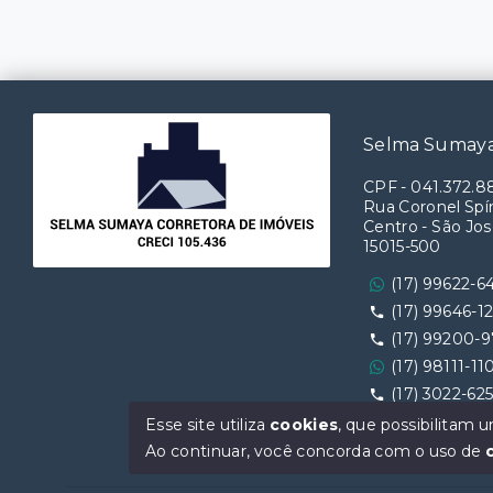
Selma Sumaya
CPF
-
041.372.8
Rua Coronel Spín
Centro - São Jos
15015-500
(17) 99622-6
(17) 99646-1
(17) 99200-
(17) 98111-11
(17) 3022-62
Ver e-mail
Esse site utiliza
cookies
, que possibilitam
Ao continuar, você concorda com o uso de