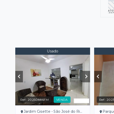
Usado
Ref.:
20250886FM
VENDA
Ref.:
202
Jardim Gisette - São José do Rio Preto/SP
Parque V