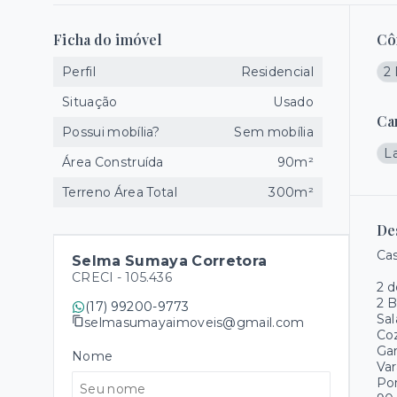
Ficha do imóvel
Cô
Perfil
Residencial
2 
Situação
Usado
Ca
Possui mobília?
Sem mobília
L
Área Construída
90m²
Terreno Área Total
300m²
De
Cas
Selma Sumaya Corretora
CRECI -
105.436
2 d
2 B
(17) 99200-9773
Sal
selmasumayaimoveis@gmail.com
Co
Gar
Nome
Va
Po