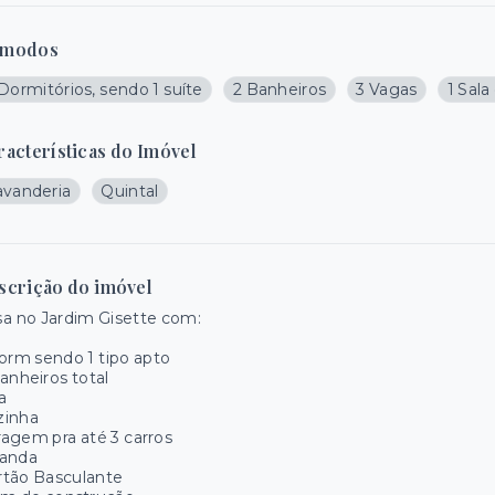
modos
Dormitórios, sendo 1 suíte
2 Banheiros
3 Vagas
1 Sala
racterísticas do Imóvel
avanderia
Quintal
scrição do imóvel
a no Jardim Gisette com:
orm sendo 1 tipo apto
anheiros total
a
zinha
agem pra até 3 carros
randa
rtão Basculante