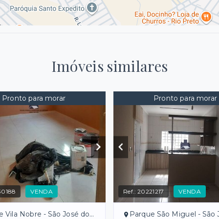
Imóveis similares
Pronto para morar
Pronto para morar
30188
VENDA
Ref.:
20221217
VENDA
ila Nobre - São José do Rio Preto/SP
Parque São Miguel - São José do Rio