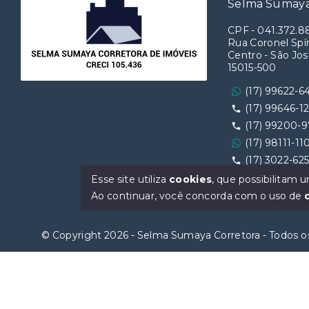
Selma Sumaya
CPF
-
041.372.8
Rua Coronel Spín
Centro - São Jos
15015-500
(17) 99622-6
(17) 99646-1
(17) 99200-
(17) 98111-11
(17) 3022-62
Ver e-mail
Esse site utiliza
cookies
, que possibilitam
Ao continuar, você concorda com o uso de
© Copyright 2026 - Selma Sumaya Corretora - Todos os