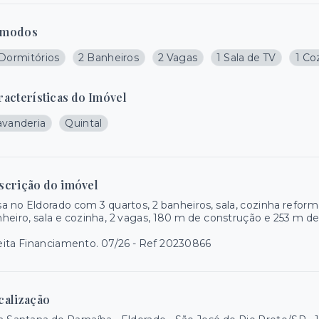
modos
 Dormitórios
2 Banheiros
2 Vagas
1 Sala de TV
1 Co
racterísticas do Imóvel
avanderia
Quintal
scrição do imóvel
a no Eldorado com 3 quartos, 2 banheiros, sala, cozinha reform
heiro, sala e cozinha, 2 vagas, 180 m de construção e 253 m de
ita Financiamento. 07/26 - Ref 20230866
calização