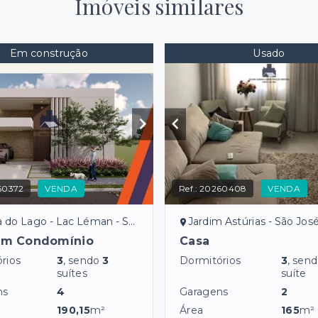
Imóveis similares
Em construção
Usado
60372
VENDA
Ref.:
20260408
VENDA
Lago - Lac Léman - São José do Rio Preto/SP
Jardim Astúrias - São José do Rio 
em Condomínio
Casa
rios
3
, sendo
3
Dormitórios
3
, sen
suítes
suíte
ns
4
Garagens
2
190,15
m²
Área
165
m²