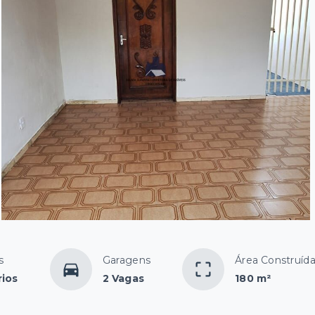
s
Garagens
Área Construíd
rios
2 Vagas
180 m²