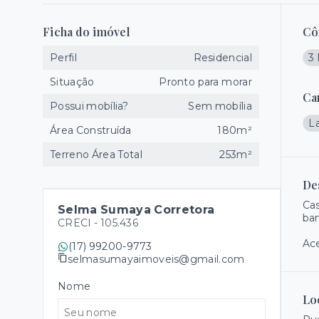
Ficha do imóvel
Cô
Perfil
Residencial
3
Situação
Pronto para morar
Ca
Possui mobília?
Sem mobília
L
Área Construída
180m²
Terreno Área Total
253m²
De
Cas
Selma Sumaya Corretora
ban
CRECI -
105.436
Ace
(17) 99200-9773
selmasumayaimoveis@gmail.com
Nome
Lo