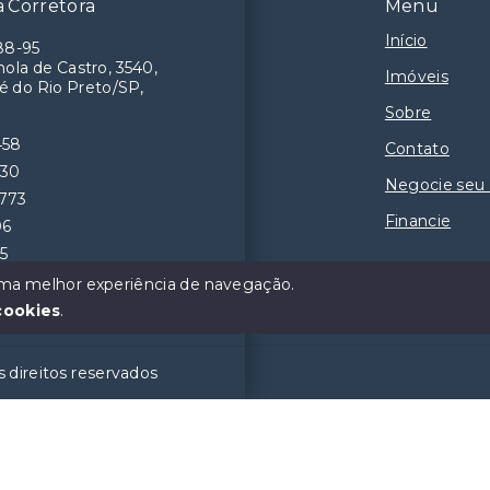
 Corretora
Menu
Início
88-95
ola de Castro, 3540,
Imóveis
é do Rio Preto/SP,
Sobre
458
Contato
230
Negocie seu
9773
Financie
06
55
 uma melhor experiência de navegação.
cookies
.
 direitos reservados