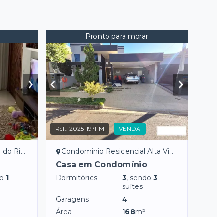
Pronto para morar
Ref.:
20251197FM
VENDA
Preto/SP
Condominio Residencial Alta Vista - São José do Rio Preto/SP
Casa em Condomínio
do
1
Dormitórios
3
, sendo
3
suítes
Garagens
4
Área
168
m²