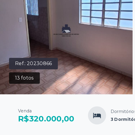
Ref.:
20230866
13
fotos
Venda
Dormitório
R$320.000,00
3 Dormitó