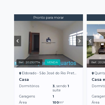
Pronto para morar
Ref.:
20230774
VENDA
Ref.:
202
Eldorado - São José do Rio Preto/SP
Quinta do 
Casa
Casa 
Dormitórios
3
, sendo
1
Dormitó
suíte
Garagens
1
Garage
Área
100
m²
Área