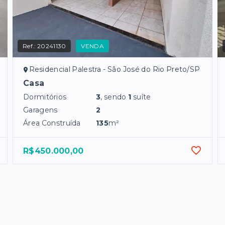
Ref.:
20241130
VENDA
Residencial Palestra - São José do Rio Preto/SP
Casa
Dormitórios
3
, sendo
1
suíte
Garagens
2
Área Construída
135
m²
R$450.000,00