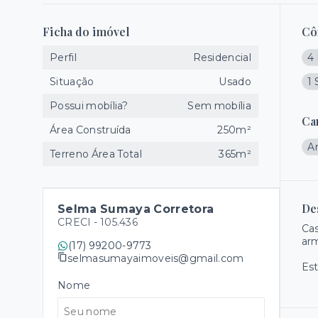
Ficha do imóvel
Cô
Perfil
Residencial
4 
Situação
Usado
1 
Possui mobília?
Sem mobília
Ca
Área Construída
250m²
A
Terreno Área Total
365m²
De
Selma Sumaya Corretora
CRECI -
105.436
Cas
arm
(17) 99200-9773
selmasumayaimoveis@gmail.com
Est
Nome