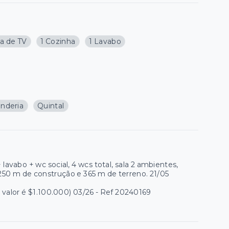
la de TV
1 Cozinha
1 Lavabo
nderia
Quintal
avabo + wc social, 4 wcs total, sala 2 ambientes,
250 m de construção e 365 m de terreno. 21/05
valor é $1.100.000) 03/26 - Ref 20240169