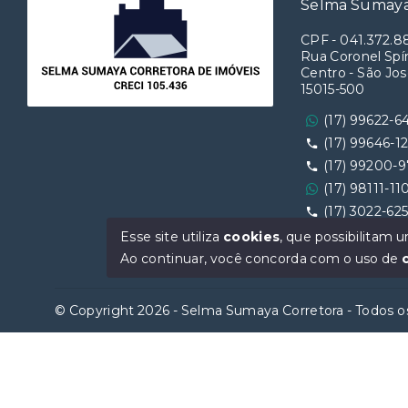
Selma Sumaya
CPF
-
041.372.8
Rua Coronel Spín
Centro - São Jos
15015-500
(17) 99622-6
(17) 99646-1
(17) 99200-
(17) 98111-11
(17) 3022-62
Ver e-mail
Esse site utiliza
cookies
, que possibilitam
Ao continuar, você concorda com o uso de
© Copyright 2026 - Selma Sumaya Corretora - Todos os