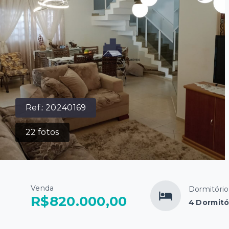
Ref.:
20240169
22
fotos
Venda
Dormitório
R$820.000,00
4 Dormitó