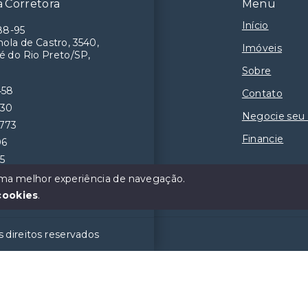
 Corretora
Menu
Início
88-95
ola de Castro, 3540,
Imóveis
é do Rio Preto/SP,
Sobre
458
Contato
230
Negocie seu
9773
Financie
06
55
 uma melhor experiência de navegação.
cookies
.
 direitos reservados