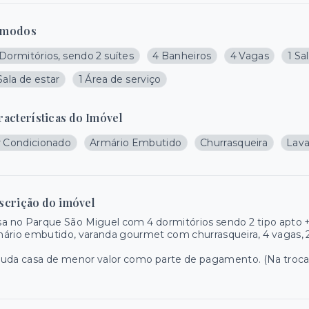
modos
Dormitórios, sendo 2 suítes
4 Banheiros
4 Vagas
1 Sa
Sala de estar
1 Área de serviço
racterísticas do Imóvel
r Condicionado
Armário Embutido
Churrasqueira
Lava
scrição do imóvel
a no Parque São Miguel com 4 dormitórios sendo 2 tipo apto + l
ário embutido, varanda gourmet com churrasqueira, 4 vagas, 
uda casa de menor valor como parte de pagamento. (Na troca 