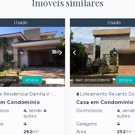
Imóveis similares
Usado
Usado
50320FM
VENDA
Ref.:
20260208PA
VENDA
idencial Damha V - São José do Rio Preto/SP
Loteamento Recanto Do Lago - São José do R
em Condomínio
Casa em Condomínio
rios
4
, sendo
4
Dormitórios
4
, send
suítes
suítes
ns
4
Garagens
4
262
m²
Área
252
m²