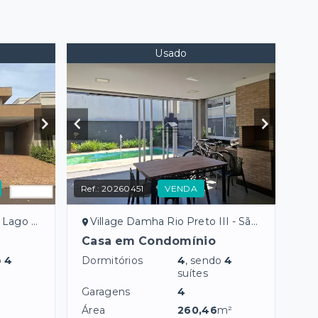
Usado
Ref.:
20260451
VENDA
io Preto/SP
Village Damha Rio Preto III - São José do Rio Preto/SP
Casa em Condomínio
o
4
Dormitórios
4
, sendo
4
suítes
Garagens
4
Área
260,46
m²