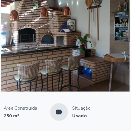
Área Construída
Situação
250 m²
Usado