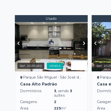
Usado
Ref.:
20231490
VENDA
Ref.:
202
Parque São Miguel - São José do Rio Preto/SP
Parque Res
Casa Alto Padrão
Casa 
Dormitórios
3
, sendo
3
Dormitó
suítes
Garagens
2
Garage
Área
225
m²
Área