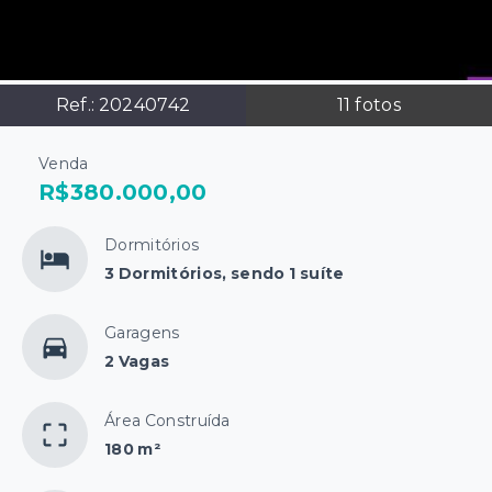
Ref.:
20240742
11
fotos
Venda
R$380.000,00
Dormitórios
3 Dormitórios, sendo 1 suíte
Garagens
2 Vagas
Área Construída
180 m²