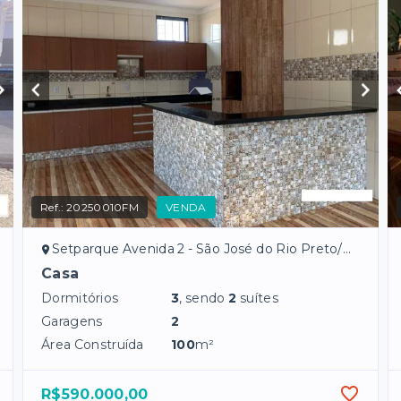
Ref.:
20250010FM
VENDA
Setparque Avenida 2 - São José do Rio Preto/SP
Casa
Dormitórios
3
, sendo
2
suítes
Garagens
2
Área Construída
100
m²
R$590.000,00