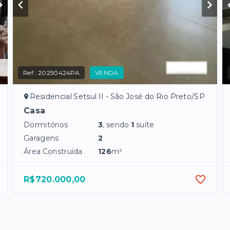
Ref.:
20250424PA
VENDA
Residencial Setsul II - São José do Rio Preto/SP
Casa
Dormitórios
3
, sendo
1
suíte
Garagens
2
Área Construída
126
m²
R$720.000,00