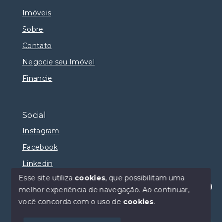
Imóveis
Sobre
Contato
Negocie seu Imóvel
Financie
Social
Instagram
Facebook
Linkedin
Esse site utiliza
cookies
, que possibilitam uma
melhor experiência de navegação.
Ao continuar,
Olá! Estamos disponíveis para te ajudar.
você concorda com o uso de
cookies
.
© Copyright 2026 - Selma Sumaya Corretora - Todos
os direitos reservados