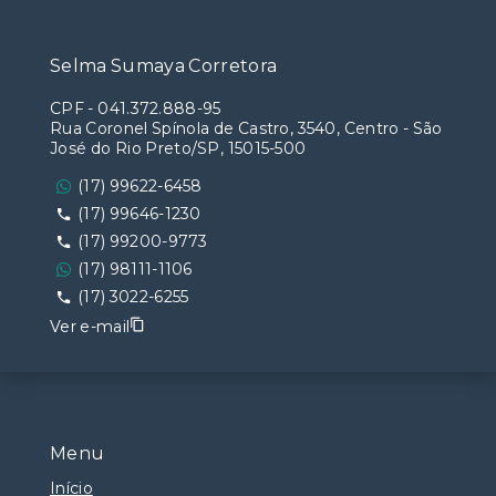
Selma Sumaya Corretora
CPF
-
041.372.888-95
Rua Coronel Spínola de Castro, 3540, Centro - São
José do Rio Preto/SP, 15015-500
(17) 99622-6458
(17) 99646-1230
(17) 99200-9773
(17) 98111-1106
(17) 3022-6255
Ver e-mail
Menu
Início