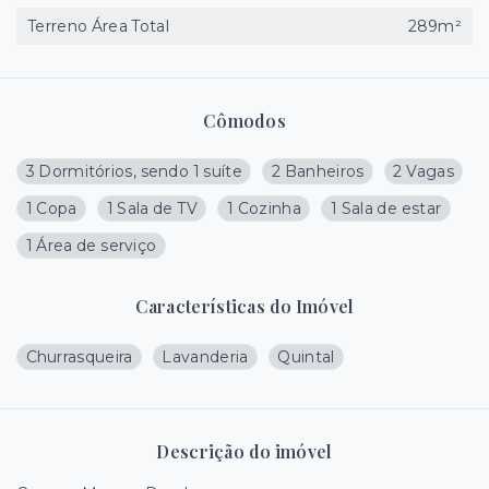
Terreno Área Total
289m²
Cômodos
3 Dormitórios, sendo 1 suíte
2 Banheiros
2 Vagas
1 Copa
1 Sala de TV
1 Cozinha
1 Sala de estar
1 Área de serviço
Características do Imóvel
Churrasqueira
Lavanderia
Quintal
Descrição do imóvel