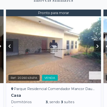
Pronto para morar
Ref.:
20260434PA
VENDA
Parque Residencial Comendador Mancor Daud - São José do Rio Preto/SP
Casa
Dormitórios
3
, sendo
3
suítes