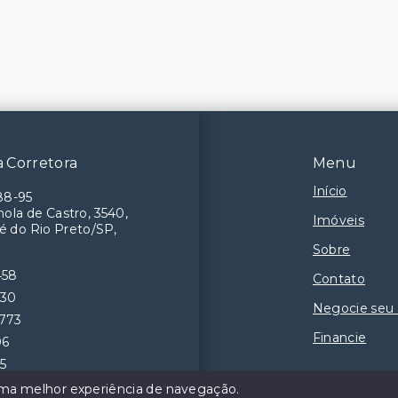
 Corretora
Menu
Início
88-95
ola de Castro, 3540,
Imóveis
é do Rio Preto/SP,
Sobre
458
Contato
230
Negocie seu
9773
Financie
06
55
 uma melhor experiência de navegação.