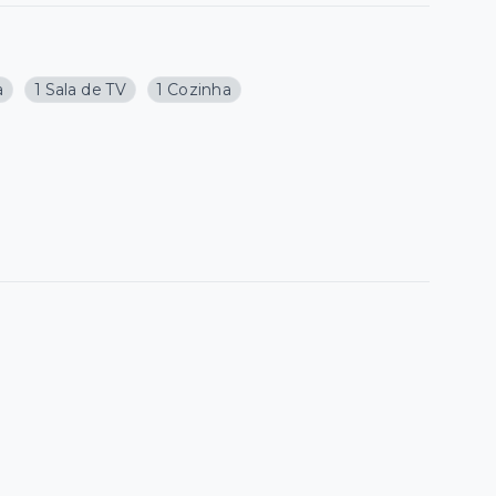
a
1 Sala de TV
1 Cozinha