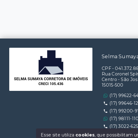
Selma Sumaya
CPF
-
041.372.8
Rua Coronel Spín
Centro - São Jos
15015-500
(17) 99622-6
(17) 99646-1
(17) 99200-
(17) 98111-11
(17) 3022-62
Ver e-mail
Esse site utiliza
cookies
, que possibilitam