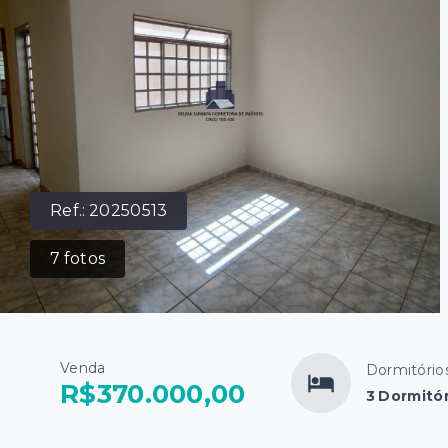
Ref.:
20250513
7
fotos
Venda
Dormitório
R$370.000,00
3 Dormitór