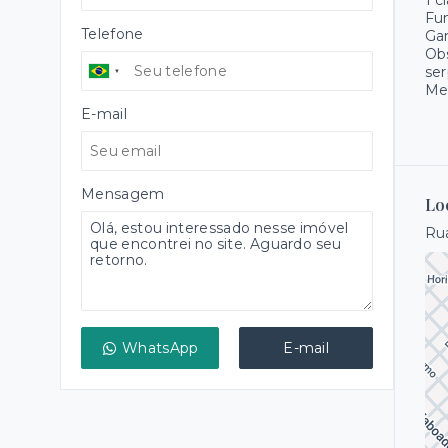
1 c
Fu
Telefone
Gar
Obs
ser
Met
E-mail
Mensagem
Lo
Rua
WhatsApp
E-mail