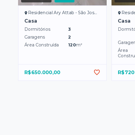
Residencial Ary Attab - São José do Rio Preto/SP
Residenci
Casa
Casa
Dormitórios
3
Dormitó
Garagens
2
Garage
Área Construída
120
m²
Área
Constru
R$650.000,00
R$720