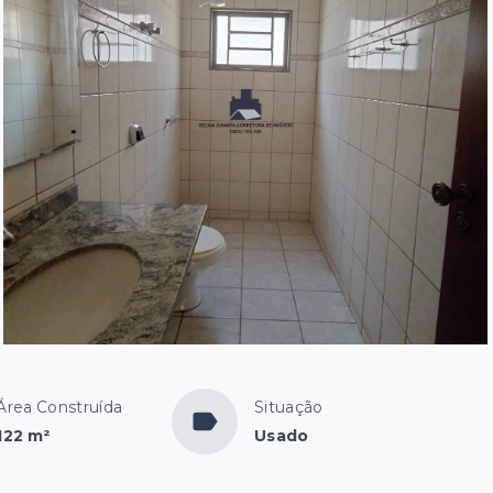
Área Construída
Situação
122 m²
Usado