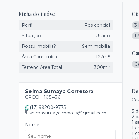
Ficha do imóvel
Cô
Perfil
Residencial
3 
Situação
Usado
1 
Possui mobília?
Sem mobília
Ca
Área Construída
122m²
Ce
Terreno Área Total
300m²
De
Selma Sumaya Corretora
CRECI -
105.436
Ca
(17) 99200-9773
3 d
selmasumayaimoveis@gmail.com
2 b
1 s
Nome
1 c
1 c