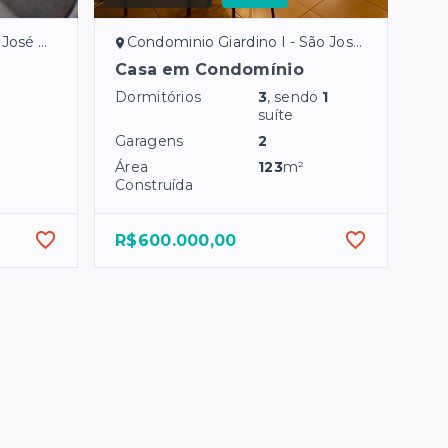
Preto/SP
Condominio Giardino I - São José do Rio Preto/SP
Casa em Condomínio
Dormitórios
3
, sendo
1
suíte
Garagens
2
Área
123
m²
Construída
R$600.000,00