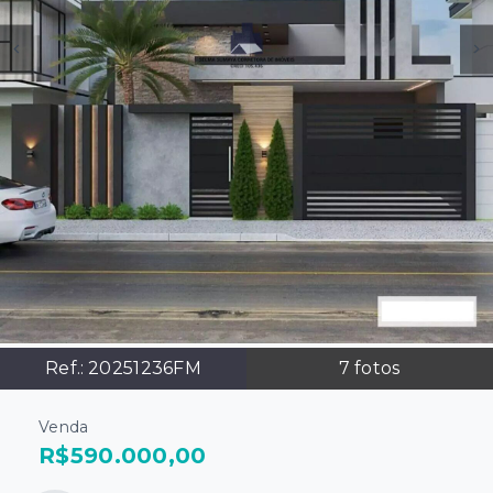
Ref.:
20251236FM
7
fotos
Venda
R$590.000,00