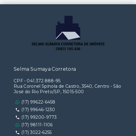
Selma Sumaya Corretora
CPF
-
041.372.888-95
Rua Coronel Spínola de Castro, 3540, Centro - São
José do Rio Preto/SP, 15015-500
(17) 99622-6458
(17) 99646-1230
(17) 99200-9773
(17) 98111-1106
(17) 3022-6255