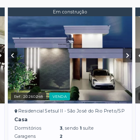
Em construção
Ref.:
20260248
VENDA
Residencial Setsul II - São José do Rio Preto/SP
Casa
Dormitórios
3
, sendo
1
suíte
Garagens
2