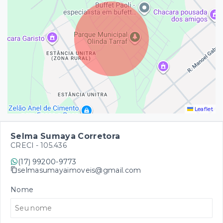
Leaflet
Selma Sumaya Corretora
CRECI -
105.436
(17) 99200-9773
selmasumayaimoveis@gmail.com
Nome