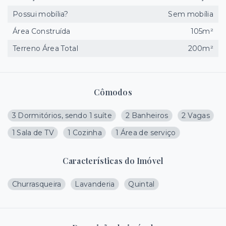
Possui mobília?
Sem mobília
Área Construída
105m²
Terreno Área Total
200m²
Cômodos
3 Dormitórios, sendo 1 suíte
2 Banheiros
2 Vagas
1 Sala de TV
1 Cozinha
1 Área de serviço
Características do Imóvel
Churrasqueira
Lavanderia
Quintal