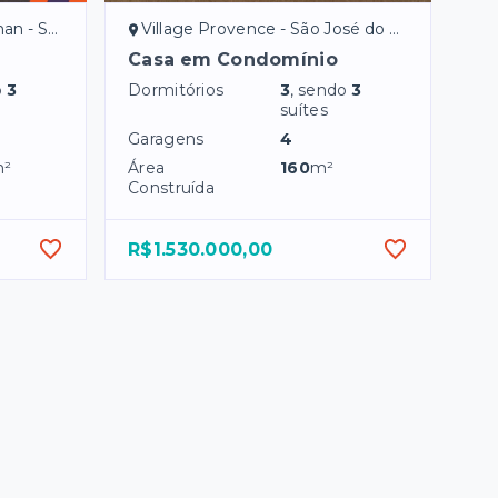
io Preto/SP
Village Provence - São José do Rio Preto/SP
Casa em Condomínio
o
3
Dormitórios
3
, sendo
3
suítes
Garagens
4
²
Área
160
m²
Construída
R$1.530.000,00