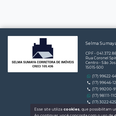
Selma Sumaya
CPF
-
041.372.8
Rua Coronel Spín
Centro - São Jos
15015-500
(17) 99622-6
(17) 99646-1
(17) 99200-
(17) 98111-11
(17) 3022-62
Ver e-mail
Esse site utiliza
cookies
, que possibilitam
Ao continuar, você concorda com o uso de