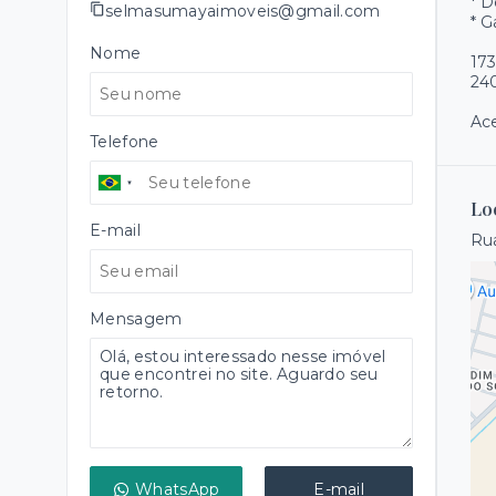
* 
selmasumayaimoveis@gmail.com
* 
Nome
173
240
Ace
Telefone
Lo
E-mail
Rua
Mensagem
WhatsApp
E-mail