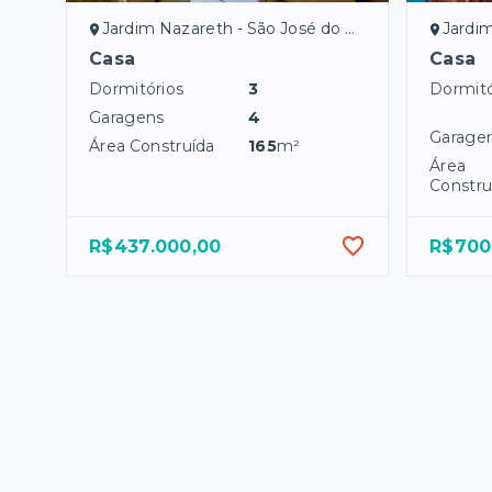
Jardim Nazareth - São José do Rio Preto/SP
Jardim N
Casa
Casa
Dormitórios
3
Dormitó
Garagens
4
Garage
Área Construída
165
m²
Área
Constru
R$437.000,00
R$700