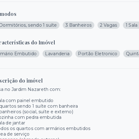
modos
Dormitórios, sendo 1 suíte
3 Banheiros
2 Vagas
1 Sala
racterísticas do Imóvel
rmário Embutido
Lavanderia
Portão Eletronico
Quint
scrição do imóvel
sa no Jardim Nazareth com:
ala com painel embutido
 quartos sendo 1 suíte com banheira
 banheiros (social, suíte e externo)
Cozinha com pedra embutida
ala de jantar
odos os quartos com armários embutidos
rea de serviço