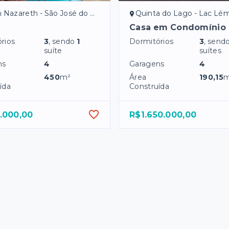
azareth - São José do Rio Preto/SP
Quinta do Lago - Lac Léman - São José do R
Casa em Condomínio
rios
3
, sendo
1
Dormitórios
3
, send
suíte
suítes
ns
4
Garagens
4
450
m²
Área
190,15
m
ída
Construída
.000,00
R$1.650.000,00