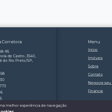
 Corretora
Menu
Início
88-95
ola de Castro, 3540,
Imóveis
é do Rio Preto/SP,
Sobre
458
Contato
230
Negocie seu
9773
Financie
06
55
 uma melhor experiência de navegação.
cookies
.