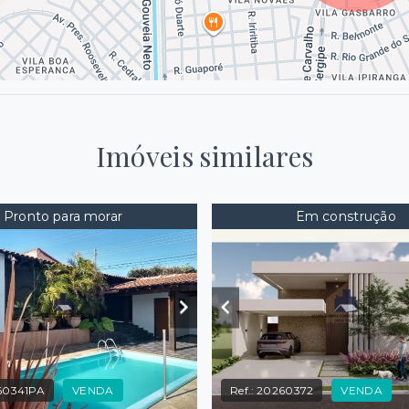
Imóveis similares
Pronto para morar
Em construção
60341PA
VENDA
Ref.:
20260372
VENDA