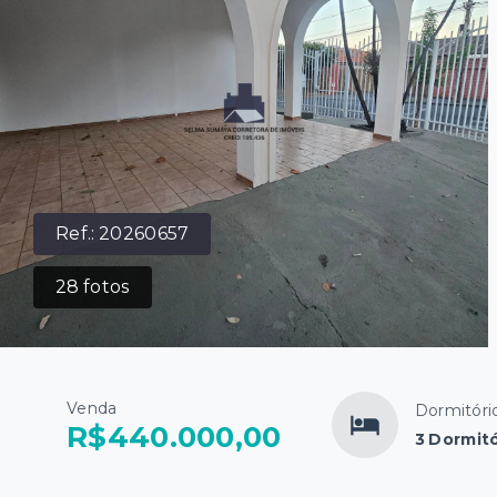
Ref.:
20260657
28
fotos
Venda
Dormitóri
R$440.000,00
3 Dormitó