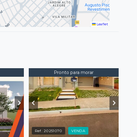
Leaflet
Pronto para morar
Ref.:
20251070
VENDA