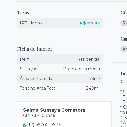
Taxas
Cô
IPTU Mensal
R$185,00
3 
Ca
Ficha do imóvel
A
Perfil
Residencial
Situação
Pronto para morar
De
Área Construída
173m²
Ca
Terreno Área Total
240m²
* S
* 3
* 3
* 
Selma Sumaya Corretora
* S
CRECI -
105.436
* T
* Á
(17) 99200-9773