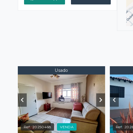
Usado
Ref.:
20250468
VENDA
Ref.:
202