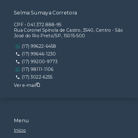
Selma Sumaya Corretora
CPF
-
041.372.888-95
Rua Coronel Spínola de Castro, 3540, Centro - São
José do Rio Preto/SP, 15015-500
(17) 99622-6458
(17) 99646-1230
(17) 99200-9773
(17) 98111-1106
(17) 3022-6255
Ver e-mail
Menu
Início