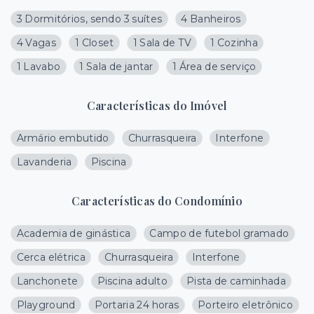
3 Dormitórios, sendo 3 suítes
4 Banheiros
4 Vagas
1 Closet
1 Sala de TV
1 Cozinha
1 Lavabo
1 Sala de jantar
1 Área de serviço
Características do Imóvel
Armário embutido
Churrasqueira
Interfone
Lavanderia
Piscina
Características do Condomínio
Academia de ginástica
Campo de futebol gramado
Cerca elétrica
Churrasqueira
Interfone
Lanchonete
Piscina adulto
Pista de caminhada
Playground
Portaria 24 horas
Porteiro eletrônico