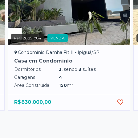
Ref.:
20251084
VENDA
Condomínio Damha Fit II - Ipiguá/SP
Casa em Condomínio
Dormitórios
3
, sendo
3
suítes
Garagens
4
Área Construída
150
m²
R$830.000,00