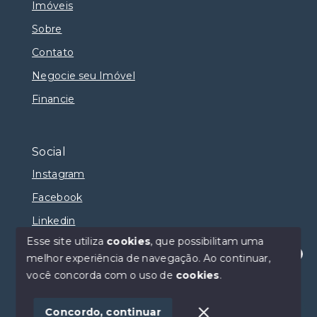
Imóveis
Sobre
Contato
Negocie seu Imóvel
Financie
Social
Instagram
Facebook
Linkedin
Esse site utiliza
cookies
, que possibilitam uma
melhor experiência de navegação.
Ao continuar,
Olá! Estamos disponíveis para te ajudar.
você concorda com o uso de
cookies
.
© Copyright 2026 - Selma Sumaya Corretora - Todos
os direitos reservados
Concordo, continuar
SITE PARA IMOBILIARIA