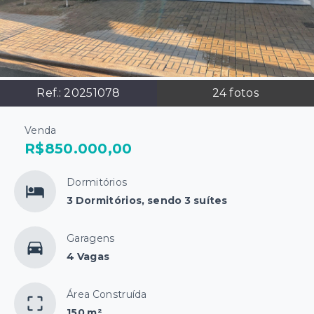
Ref.:
20251078
24
fotos
Venda
R$850.000,00
Dormitórios
3 Dormitórios, sendo 3 suítes
Garagens
4 Vagas
Área Construída
150 m²