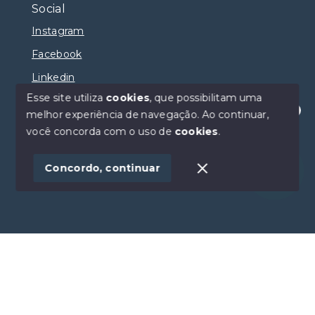
Social
Instagram
Facebook
Linkedin
Esse site utiliza
cookies
, que possibilitam uma
melhor experiência de navegação.
Ao continuar,
Olá! Estamos disponíveis para te ajudar.
você concorda com o uso de
cookies
.
© Copyright 2026 - Selma Sumaya Corretora - Todos
os direitos reservados
Concordo, continuar
SITE PARA IMOBILIARIA
Início
Histórico
Favoritos