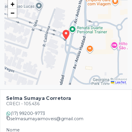
+
−
Leaflet
Selma Sumaya Corretora
CRECI -
105.436
(17) 99200-9773
selmasumayaimoveis@gmail.com
Nome