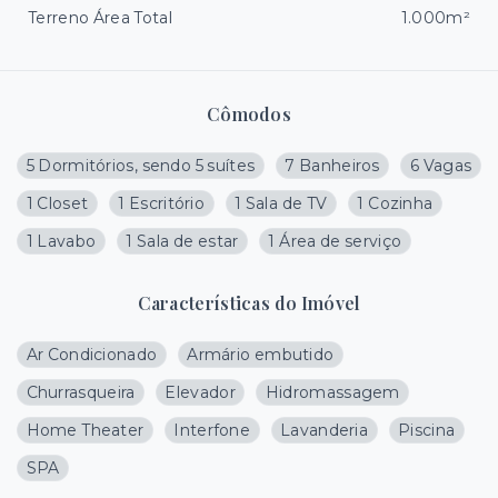
Terreno Área Total
1.000m²
Cômodos
5 Dormitórios, sendo 5 suítes
7 Banheiros
6 Vagas
1 Closet
1 Escritório
1 Sala de TV
1 Cozinha
1 Lavabo
1 Sala de estar
1 Área de serviço
Características do Imóvel
Ar Condicionado
Armário embutido
Churrasqueira
Elevador
Hidromassagem
Home Theater
Interfone
Lavanderia
Piscina
SPA