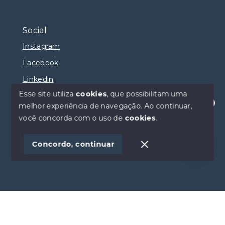
Social
Instagram
Facebook
Linkedin
Esse site utiliza
cookies
, que possibilitam uma
melhor experiência de navegação.
Ao continuar,
Olá! Estamos disponíveis para te ajudar.
você concorda com o uso de
cookies
.
© Copyright 2026 - Selma Sumaya Corretora - Todos
os direitos reservados
Concordo, continuar
SITE PARA IMOBILIARIA
Início
Histórico
Favoritos