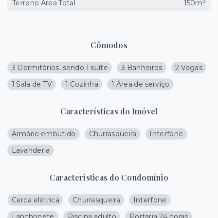
Terreno Área Total
150m²
Cômodos
3 Dormitórios, sendo 1 suíte
3 Banheiros
2 Vagas
1 Sala de TV
1 Cozinha
1 Área de serviço
Características do Imóvel
Armário embutido
Churrasqueira
Interfone
Lavanderia
Características do Condomínio
Cerca elétrica
Churrasqueira
Interfone
Lanchonete
Piscina adulto
Portaria 24 horas