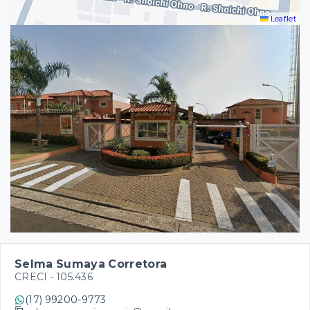
Leaflet
Selma Sumaya Corretora
CRECI -
105.436
(17) 99200-9773