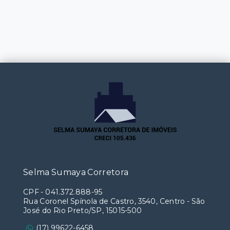
Selma Sumaya Corretora
CPF
-
041.372.888-95
Rua Coronel Spínola de Castro, 3540, Centro - São
José do Rio Preto/SP, 15015-500
(17) 99622-6458