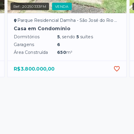
Ref.:
20250333FM
VENDA
Parque Residencial Damha - São José do Rio Preto/SP
Casa em Condomínio
Dormitórios
5
, sendo
5
suítes
Garagens
6
Área Construída
650
m²
R$3.800.000,00