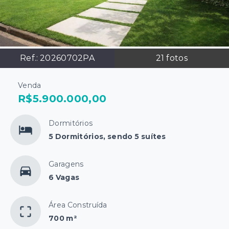
Ref.:
20260702PA
21
fotos
Venda
R$5.900.000,00
Dormitórios
5 Dormitórios, sendo 5 suítes
Garagens
6 Vagas
Área Construída
700 m²