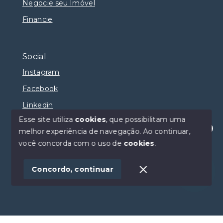
Negocie seu Imóvel
Financie
Social
Instagram
Facebook
Linkedin
Esse site utiliza
cookies
, que possibilitam uma
melhor experiência de navegação.
Ao continuar,
Olá! Estamos disponíveis para te ajudar.
você concorda com o uso de
cookies
.
© Copyright 2026 - Selma Sumaya Corretora - Todos
os direitos reservados
Concordo, continuar
SITE PARA IMOBILIARIA