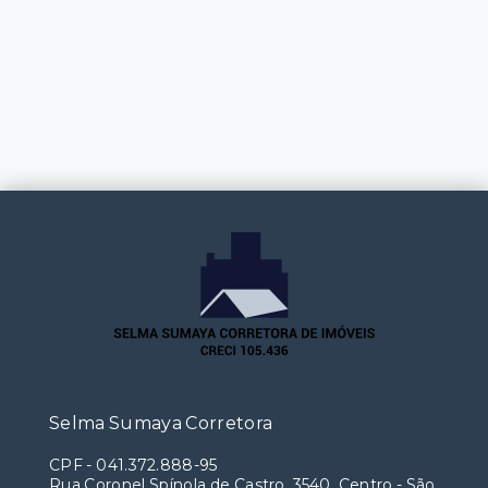
Selma Sumaya Corretora
CPF
-
041.372.888-95
Rua Coronel Spínola de Castro, 3540, Centro - São