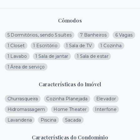
Cômodos
5 Dormitórios, sendo 5 suítes
7 Banheiros
6 Vagas
1 Closet
1 Escritório
1 Sala de TV
1 Cozinha
1 Lavabo
1 Sala de jantar
1 Sala de estar
1 Área de serviço
Características do Imóvel
Churrasqueira
Cozinha Planejada
Elevador
Hidromassagem
Home Theater
Interfone
Lavanderia
Piscina
Sacada
Características do Condomínio