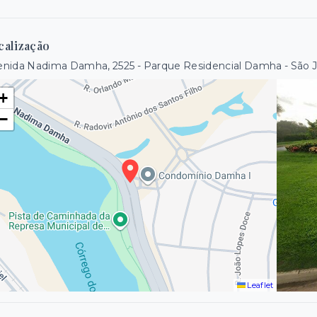
calização
nida Nadima Damha, 2525 - Parque Residencial Damha - São 
+
−
Leaflet