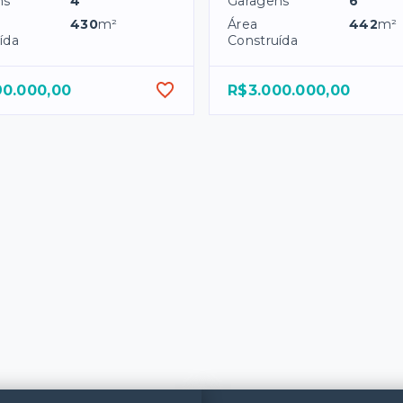
ns
4
Garagens
6
430
m²
Área
442
m²
ída
Construída
90.000,00
R$3.000.000,00