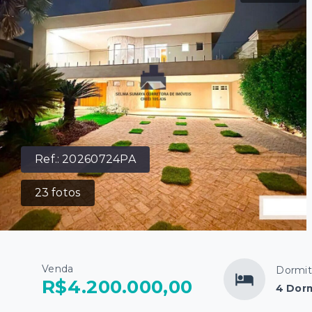
Ref.:
20260724PA
23
fotos
Venda
Dormit
R$4.200.000,00
4 Dorm