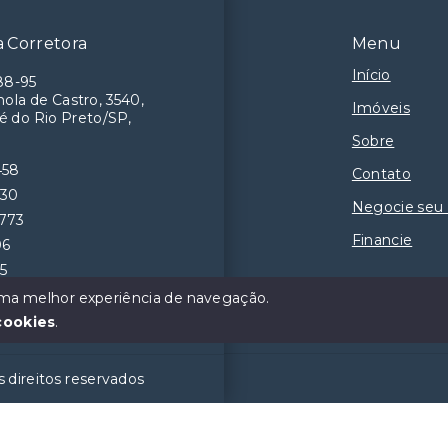
 Corretora
Menu
Início
88-95
ola de Castro, 3540,
Imóveis
é do Rio Preto/SP,
Sobre
458
Contato
230
Negocie seu
9773
Financie
06
55
 uma melhor experiência de navegação.
cookies
.
 direitos reservados