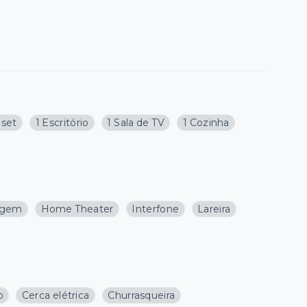
oset
1 Escritório
1 Sala de TV
1 Cozinha
agem
Home Theater
Interfone
Lareira
o
Cerca elétrica
Churrasqueira