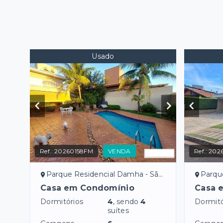
Usado
Ref.:
20260158FM
VENDA
Ref.:
202
Parque Residencial Damha - São José do Rio Preto/SP
Parque Res
Casa em Condomínio
Casa 
Dormitórios
4
, sendo
4
Dormitó
suítes