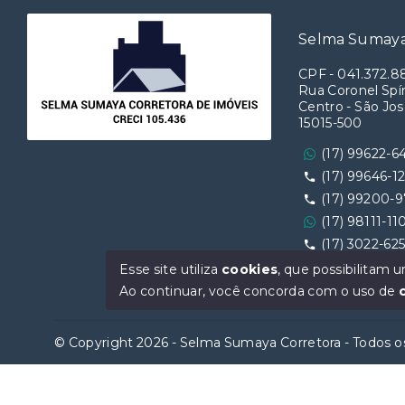
Selma Sumaya
CPF
-
041.372.8
Rua Coronel Spín
Centro - São Jos
15015-500
(17) 99622-6
(17) 99646-1
(17) 99200-
(17) 98111-11
(17) 3022-62
Ver e-mail
Esse site utiliza
cookies
, que possibilitam
Ao continuar, você concorda com o uso de
© Copyright 2026 - Selma Sumaya Corretora - Todos os