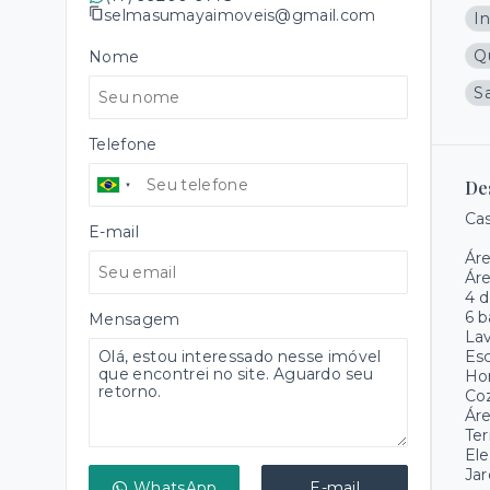
selmasumayaimoveis@gmail.com
I
Q
Nome
Sa
Telefone
De
Ca
E-mail
Áre
Áre
4 d
6 b
Mensagem
La
Esc
Ho
Co
Áre
Ter
Ele
Jar
WhatsApp
E-mail