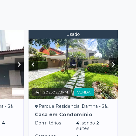
Usado
Ref.:
20250278FM
VENDA
o Preto/SP
Parque Residencial Damha - São José do Rio Preto/SP
Casa em Condomínio
o
4
Dormitórios
4
, sendo
2
suítes