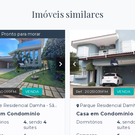
Imóveis similares
Pronto para morar
60099FM
VENDA
Ref.:
20251039FM
VENDA
idencial Damha - São José do Rio Preto/SP
Parque Residencial Damha - São José do Ri
em Condomínio
Casa em Condomínio
rios
4
, sendo
4
Dormitórios
4
, send
suítes
suítes