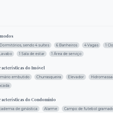
modos
Dormitórios, sendo 4 suítes
6 Banheiros
4 Vagas
1 Cl
 Lavabo
1 Sala de estar
1 Área de serviço
racterísticas do Imóvel
rmário embutido
Churrasqueira
Elevador
Hidromass
acada
racterísticas do Condomínio
cademia de ginástica
Alarme
Campo de futebol gramad