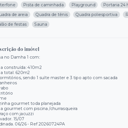
nterfone
Pista de caminhada
Playground
Portaria 24 
uadra de areia
Quadra de tênis
Quadra poliesportiva
R
lão de festas
Sauna
scrição do imóvel
sa no Damha 1 com:
a construída: 410m2
a total: 620m2
ormitórios, sendo 1 suíte master e 3 tipo apto com sacada
anheiros
vabo
ritório
me
zinha gourmet toda planejada
a gourmet com piscina /churrasqueira
raço com jacuzzi
vador. 15/07
dinada. 06/26 - Ref 20260724PA