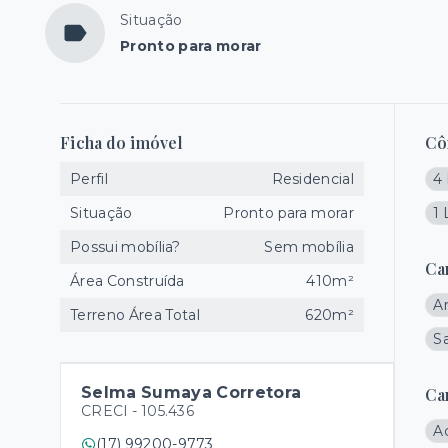
Situação
Pronto para morar
Ficha do imóvel
Cô
Perfil
Residencial
4 
Situação
Pronto para morar
1
Possui mobília?
Sem mobília
Ca
Área Construída
410m²
A
Terreno Área Total
620m²
S
Selma Sumaya Corretora
Ca
CRECI -
105.436
A
(17) 99200-9773