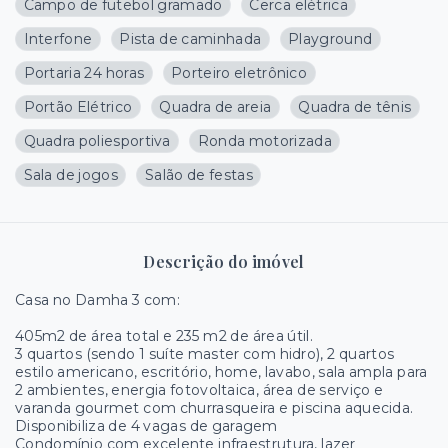
Campo de futebol gramado
Cerca elétrica
Interfone
Pista de caminhada
Playground
Portaria 24 horas
Porteiro eletrônico
Portão Elétrico
Quadra de areia
Quadra de tênis
Quadra poliesportiva
Ronda motorizada
Sala de jogos
Salão de festas
Descrição do imóvel
Casa no Damha 3 com:
405m2 de área total e 235 m2 de área útil.
3 quartos (sendo 1 suíte master com hidro), 2 quartos
estilo americano, escritório, home, lavabo, sala ampla para
2 ambientes, energia fotovoltaica, área de serviço e
varanda gourmet com churrasqueira e piscina aquecida.
Disponibiliza de 4 vagas de garagem
Condomínio com excelente infraestrutura, lazer