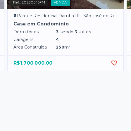
Ref.:
20230545FM
VENDA
Parque Residencial Damha III - São José do Rio Preto/SP
Casa em Condomínio
Dormitórios
3
, sendo
3
suítes
Garagens
4
Área Construída
250
m²
R$1.700.000,00