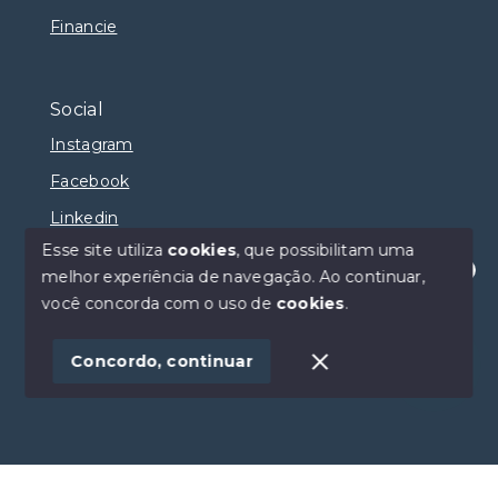
Financie
Social
Instagram
Facebook
Linkedin
Esse site utiliza
cookies
, que possibilitam uma
melhor experiência de navegação.
Ao continuar,
Olá! Estamos disponíveis para te ajudar.
você concorda com o uso de
cookies
.
© Copyright 2026 - Selma Sumaya Corretora - Todos
os direitos reservados
Concordo, continuar
SITE PARA IMOBILIARIA