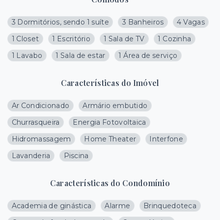
3 Dormitórios, sendo 1 suíte
3 Banheiros
4 Vagas
1 Closet
1 Escritório
1 Sala de TV
1 Cozinha
1 Lavabo
1 Sala de estar
1 Área de serviço
Características do Imóvel
Ar Condicionado
Armário embutido
Churrasqueira
Energia Fotovoltaica
Hidromassagem
Home Theater
Interfone
Lavanderia
Piscina
Características do Condomínio
Academia de ginástica
Alarme
Brinquedoteca