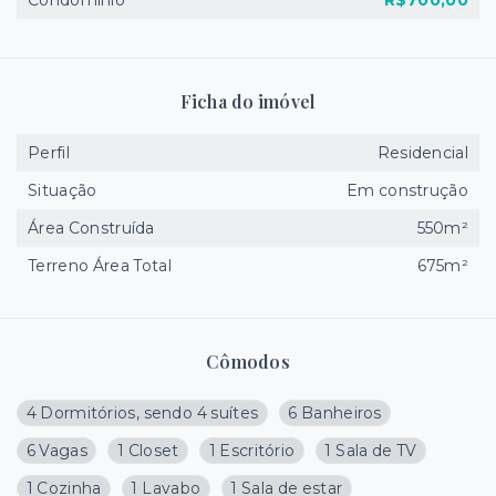
Condomínio
R$700,00
Ficha do imóvel
Perfil
Residencial
Situação
Em construção
Área Construída
550m²
Terreno Área Total
675m²
Cômodos
4 Dormitórios, sendo 4 suítes
6 Banheiros
6 Vagas
1 Closet
1 Escritório
1 Sala de TV
1 Cozinha
1 Lavabo
1 Sala de estar