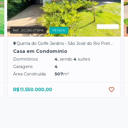
Ref.:
20260275PA
VENDA
Quinta do Golfe Jardins - São José do Rio Preto/SP
Casa em Condomínio
Dormitórios
4
, sendo
4
suítes
Garagens
4
Área Construída
507
m²
R$11.550.000,00