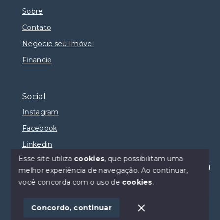
Sobre
Contato
Negocie seu Imóvel
Financie
Social
Instagram
Facebook
Linkedin
Esse site utiliza
cookies
, que possibilitam uma
melhor experiência de navegação.
Ao continuar,
Olá! Estamos disponíveis para te ajudar.
você concorda com o uso de
cookies
.
© Copyright 2026 - Selma Sumaya Corretora - Todos
os direitos reservados
Concordo, continuar
SITE PARA IMOBILIARIA