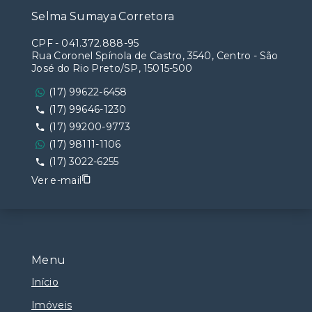
Selma Sumaya Corretora
CPF
-
041.372.888-95
Rua Coronel Spínola de Castro, 3540, Centro - São
José do Rio Preto/SP, 15015-500
(17) 99622-6458
(17) 99646-1230
(17) 99200-9773
(17) 98111-1106
(17) 3022-6255
Ver e-mail
Menu
Início
Imóveis