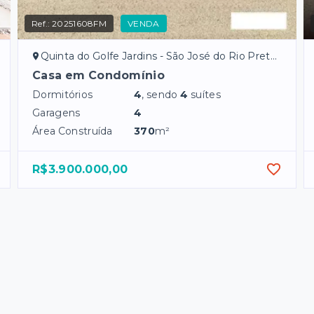
Ref.:
20251608FM
VENDA
Quinta do Golfe Jardins - São José do Rio Preto/SP
Casa em Condomínio
Dormitórios
4
, sendo
4
suítes
Garagens
4
Área Construída
370
m²
R$3.900.000,00