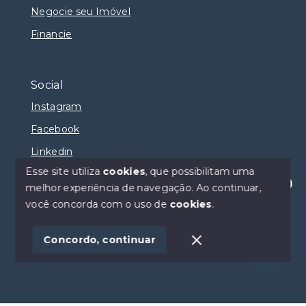
Negocie seu Imóvel
Financie
Social
Instagram
Facebook
Linkedin
Esse site utiliza
cookies
, que possibilitam uma
melhor experiência de navegação.
Ao continuar,
Olá! Estamos disponíveis para te ajudar.
você concorda com o uso de
cookies
.
© Copyright 2026 - Selma Sumaya Corretora - Todos
os direitos reservados
Concordo, continuar
SITE PARA IMOBILIARIA