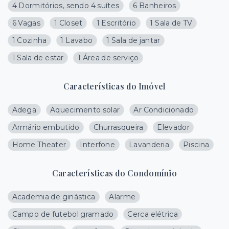
4 Dormitórios, sendo 4 suítes
6 Banheiros
6 Vagas
1 Closet
1 Escritório
1 Sala de TV
1 Cozinha
1 Lavabo
1 Sala de jantar
1 Sala de estar
1 Área de serviço
Características do Imóvel
Adega
Aquecimento solar
Ar Condicionado
Armário embutido
Churrasqueira
Elevador
Home Theater
Interfone
Lavanderia
Piscina
Características do Condomínio
Academia de ginástica
Alarme
Campo de futebol gramado
Cerca elétrica