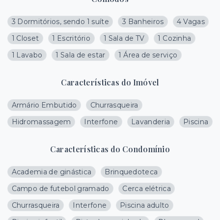
3 Dormitórios, sendo 1 suíte
3 Banheiros
4 Vagas
1 Closet
1 Escritório
1 Sala de TV
1 Cozinha
1 Lavabo
1 Sala de estar
1 Área de serviço
Características do Imóvel
Armário Embutido
Churrasqueira
Hidromassagem
Interfone
Lavanderia
Piscina
Características do Condomínio
Academia de ginástica
Brinquedoteca
Campo de futebol gramado
Cerca elétrica
Churrasqueira
Interfone
Piscina adulto