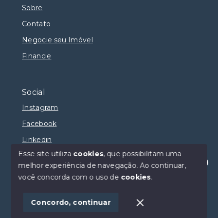
Sobre
Contato
Negocie seu Imóvel
Financie
Social
Instagram
Facebook
Linkedin
Esse site utiliza
cookies
, que possibilitam uma
melhor experiência de navegação.
Ao continuar,
Olá! Estamos disponíveis para te ajudar.
você concorda com o uso de
cookies
.
© Copyright 2026 - Selma Sumaya Corretora - Todos
os direitos reservados
Concordo, continuar
SITE PARA IMOBILIARIA