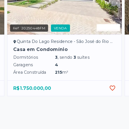
Ref.:
20250448FM
VENDA
Quinta Do Lago Residence - São José do Rio Preto/SP
Casa em Condomínio
Dormitórios
3
, sendo
3
suítes
Garagens
4
Área Construída
215
m²
R$1.750.000,00