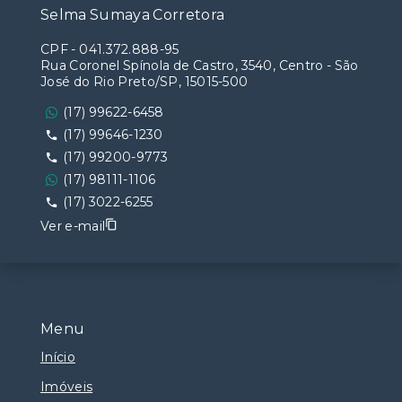
Selma Sumaya Corretora
CPF
-
041.372.888-95
Rua Coronel Spínola de Castro, 3540, Centro - São
José do Rio Preto/SP, 15015-500
(17) 99622-6458
(17) 99646-1230
(17) 99200-9773
(17) 98111-1106
(17) 3022-6255
Ver e-mail
Menu
Início
Imóveis