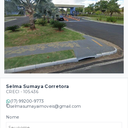
Selma Sumaya Corretora
CRECI -
105.436
(17) 99200-9773
selmasumayaimoveis@gmail.com
Nome