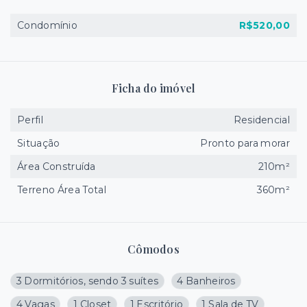
Condomínio
R$520,00
Ficha do imóvel
Perfil
Residencial
Situação
Pronto para morar
Área Construída
210m²
Terreno Área Total
360m²
Cômodos
3 Dormitórios, sendo 3 suítes
4 Banheiros
4 Vagas
1 Closet
1 Escritório
1 Sala de TV