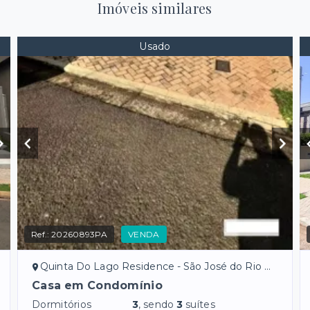
Imóveis similares
Usado
Ref.:
20260893PA
VENDA
Quinta Do Lago Residence - São José do Rio Preto/SP
Casa em Condomínio
Dormitórios
3
, sendo
3
suítes