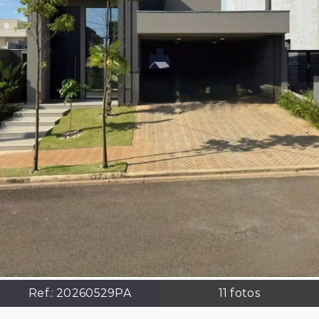
Ref.:
20260529PA
11
fotos