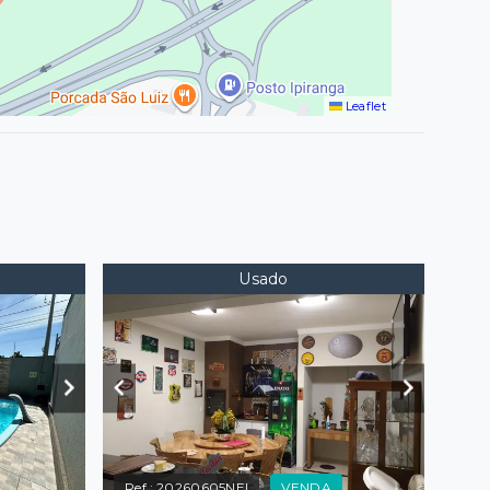
Leaflet
Usado
Ref.:
20260605NEI
VENDA