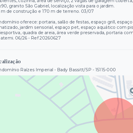
ientes, cozinha, área de serviço, 2 vagas de garagem coberta
90, granito São Gabriel, localização vista para o jardim.
 m de construção e 170 m de terreno. 03/07
domínio oferece: portaria, salão de festas, espaço grill, espaç
matizado, jardim sensorial, espaço pet, espaço aquático com pisc
iesportiva, quadra de areia, área verde preservada, portaria c
atemi. 06/26 - Ref 20260627
calização
domínio Raízes Imperial - Bady Bassitt/SP
- 15115-000