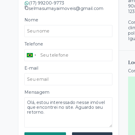
amb
(17) 99200-9773
90x
selmasumayaimoveis@gmail.com
123
Nome
Con
cli
pol
Igu
Telefone
Lo
E-mail
Con
Mensagem