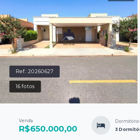
Ref.:
20260627
16
fotos
Venda
Dormitório
R$650.000,00
3 Dormitór