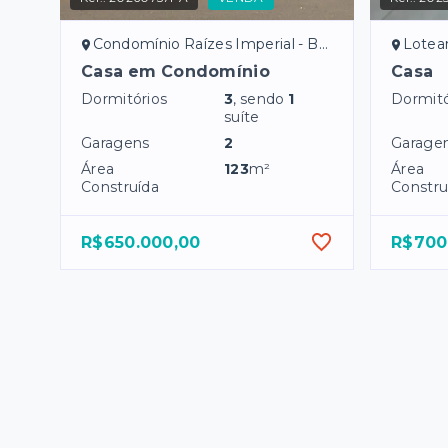
Condomínio Raízes Imperial - Bady Bassitt/SP
Loteame
Casa em Condomínio
Casa
Dormitórios
3
, sendo
1
Dormitó
suíte
Garagens
2
Garage
Área
123
m²
Área
Construída
Constru
R$650.000,00
R$700