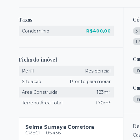
Taxas
Cô
Condomínio
R$400,00
3 
1 
Ca
Ficha do imóvel
I
Perfil
Residencial
Situação
Pronto para morar
Ca
Área Construída
123m²
I
Terreno Área Total
170m²
De
Selma Sumaya Corretora
CRECI -
105.436
Cas