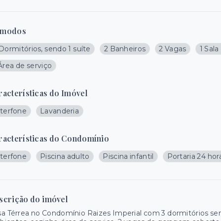
modos
Dormitórios, sendo 1 suíte
2 Banheiros
2 Vagas
1 Sala
Área de serviço
racterísticas do Imóvel
nterfone
Lavanderia
racterísticas do Condomínio
nterfone
Piscina adulto
Piscina infantil
Portaria 24 hor
scrição do imóvel
a Térrea no Condomínio Raizes Imperial com 3 dormitórios sendo 