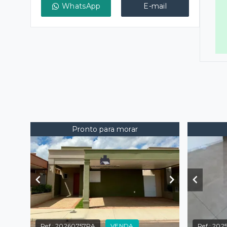
WhatsApp
E-mail
Pronto para morar
Ref.:
20260757PA
VENDA
Ref.:
2025