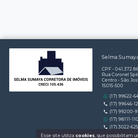
Selma Sumaya
CPF
-
041.372.8
Rua Coronel Spín
Centro - São Jos
15015-500
(17) 99622-6
(17) 99646-1
(17) 99200-
(17) 98111-11
(17) 3022-62
Ver e-mail
Esse site utiliza
cookies
, que possibilitam