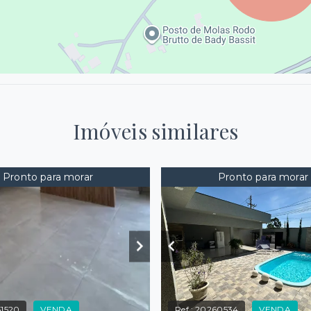
Imóveis similares
Pronto para morar
Pronto para morar
1520
VENDA
Ref.:
20260534
VENDA