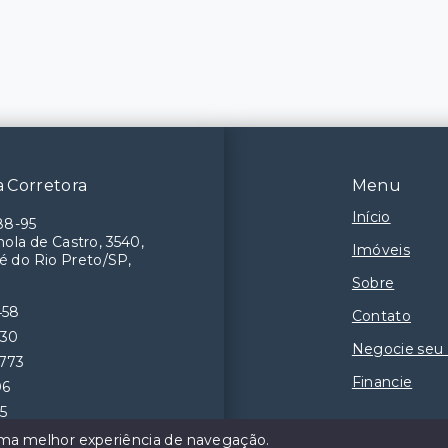
 Corretora
Menu
Início
88-95
ola de Castro, 3540,
Imóveis
é do Rio Preto/SP,
Sobre
458
Contato
230
Negocie seu
9773
Financie
06
55
 uma melhor experiência de navegação.