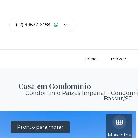
(17) 99622-6458
Início
Imóveis
Casa em Condomínio
Condomínio Raízes Imperial -
Condomín
Bassitt/SP
Pronto para morar
Mais fotos