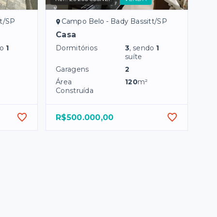
tt/SP
Campo Belo - Bady Bassitt/SP
Casa
do
1
Dormitórios
3
, sendo
1
suíte
Garagens
2
Área
120
m²
Construída
R$500.000,00