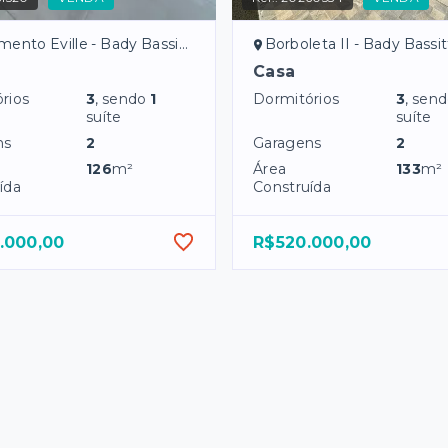
nto Eville - Bady Bassitt/SP
Borboleta II - Bady Bassi
Casa
rios
3
, sendo
1
Dormitórios
3
, sen
suíte
suíte
ns
2
Garagens
2
126
m²
Área
133
m²
ída
Construída
.000,00
R$520.000,00