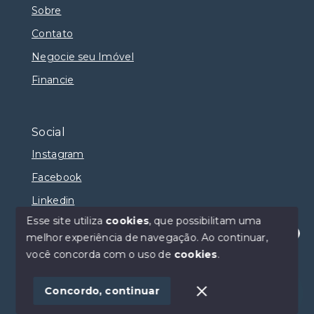
Sobre
Contato
Negocie seu Imóvel
Financie
Social
Instagram
Facebook
Linkedin
Esse site utiliza
cookies
, que possibilitam uma
melhor experiência de navegação.
Ao continuar,
Olá! Estamos disponíveis para te ajudar.
você concorda com o uso de
cookies
.
© Copyright 2026 - Selma Sumaya Corretora - Todos
os direitos reservados
Concordo, continuar
SITE PARA IMOBILIARIA