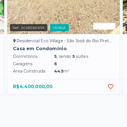
Ref.:
20260604PA
VENDA
Residencial Eco Village - São José do Rio Preto/SP
Casa em Condomínio
Dormitórios
5
, sendo
5
suítes
Garagens
6
Área Construída
443
m²
R$4.400.000,00