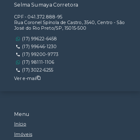
Selma Sumaya Corretora
CPF
-
041.372.888-95
Rua Coronel Spínola de Castro, 3540, Centro - São
José do Rio Preto/SP, 15015-500
(17) 99622-6458
(17) 99646-1230
(17) 99200-9773
(17) 98111-1106
(17) 3022-6255
Ver e-mail
Menu
Início
Imóveis