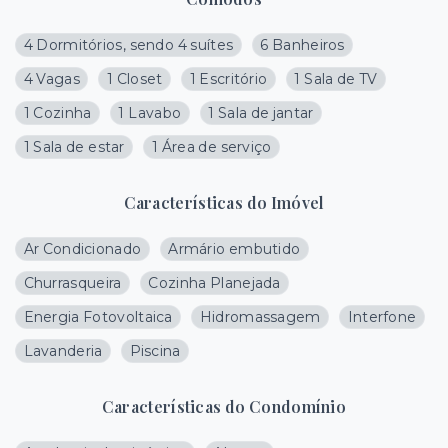
4 Dormitórios, sendo 4 suítes
6 Banheiros
4 Vagas
1 Closet
1 Escritório
1 Sala de TV
1 Cozinha
1 Lavabo
1 Sala de jantar
1 Sala de estar
1 Área de serviço
Características do Imóvel
Ar Condicionado
Armário embutido
Churrasqueira
Cozinha Planejada
Energia Fotovoltaica
Hidromassagem
Interfone
Lavanderia
Piscina
Características do Condomínio