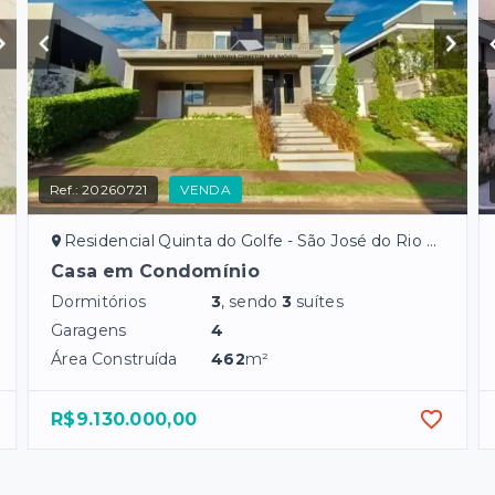
Ref.:
20260721
VENDA
Residencial Quinta do Golfe - São José do Rio Preto/SP
Casa em Condomínio
Dormitórios
3
, sendo
3
suítes
Garagens
4
Área Construída
462
m²
R$9.130.000,00