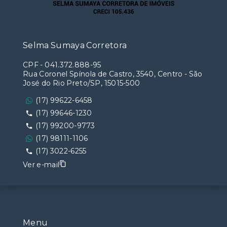
Selma Sumaya Corretora
CPF
-
041.372.888-95
Rua Coronel Spínola de Castro, 3540, Centro - São
José do Rio Preto/SP, 15015-500
(17) 99622-6458
(17) 99646-1230
(17) 99200-9773
(17) 98111-1106
(17) 3022-6255
Ver e-mail
Menu