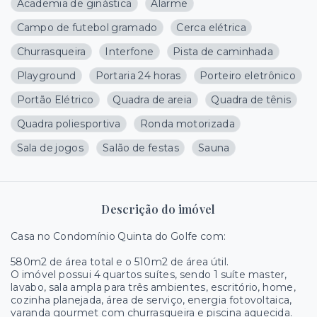
Academia de ginástica
Alarme
Campo de futebol gramado
Cerca elétrica
Churrasqueira
Interfone
Pista de caminhada
Playground
Portaria 24 horas
Porteiro eletrônico
Portão Elétrico
Quadra de areia
Quadra de tênis
Quadra poliesportiva
Ronda motorizada
Sala de jogos
Salão de festas
Sauna
Descrição do imóvel
Casa no Condomínio Quinta do Golfe com:
580m2 de área total e o 510m2 de área útil.
O imóvel possui 4 quartos suítes, sendo 1 suíte master,
lavabo, sala ampla para três ambientes, escritório, home,
cozinha planejada, área de serviço, energia fotovoltaica,
varanda gourmet com churrasqueira e piscina aquecida.