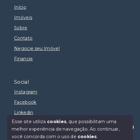
Início
Imóveis
Sobre
Contato
Negocie seu Imóvel
Financie
Social
Instagram
Facebook
Linkedin
Esse site utiliza
cookies
, que possibilitam uma
melhor experiência de navegação.
Ao continuar,
Olá! Estamos disponíveis para te ajudar.
você concorda com o uso de
cookies
.
© Copyright 2026 - Selma Sumaya Corretora - Todos