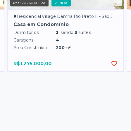
Ref.:
20260405PA
VENDA
Residencial Village Damha Rio Preto II - São José do Rio Preto/SP
Casa em Condomínio
Dormitórios
3
, sendo
3
suítes
Garagens
4
Área Construída
200
m²
R$1.275.000,00