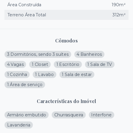
Área Construída
190m²
Terreno Área Total
312m²
Cômodos
3 Dormitórios, sendo 3 suítes
4 Banheiros
4 Vagas
1 Closet
1 Escritório
1 Sala de TV
1 Cozinha
1 Lavabo
1 Sala de estar
1 Área de serviço
Características do Imóvel
Armário embutido
Churrasqueira
Interfone
Lavanderia