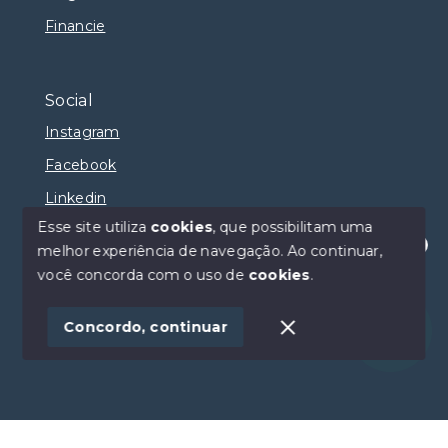
Financie
Social
Instagram
Facebook
Linkedin
Esse site utiliza
cookies
, que possibilitam uma
melhor experiência de navegação.
Ao continuar,
Olá! Estamos disponíveis para te ajudar.
você concorda com o uso de
cookies
.
© Copyright 2026 - Selma Sumaya Corretora - Todos
os direitos reservados
Concordo, continuar
SITE PARA IMOBILIARIA