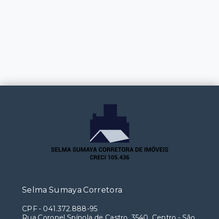
Selma Sumaya Corretora
CPF
-
041.372.888-95
Rua Coronel Spínola de Castro, 3540, Centro - São