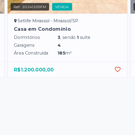
Ref.:
20241209FM
VENDA
Setlife Mirassol - Mirassol/SP
Casa em Condomínio
Dormitórios
3
, sendo
1
suíte
Garagens
4
Área Construída
185
m²
R$1.200.000,00