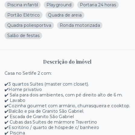
Piscina infantil
Playground
Portaria 24 horas
Portão Elétrico
Quadra de areia
Quadra poliesportiva
Ronda motorizada
Salão de festas
Descrição do imóvel
Casa no Setlife 2 com:
✔️3 quartos Suítes (master com closet).
✔️Home privativo
✔️ Sala para dois ambientes, com pé direito alto de 6 m.
✔️ Lavabo
✔️Cozinha gourmet com armário, churrasqueira e cooktop.
✔️Balcão e pia de Granito São Gabriel.
✔️ Escada de Granito São Gabriel
✔️ Cubas das Suítes de mármore Travertino
✔️Escritório / quarto de hóspede c/ banheiro
✔️ Piscina