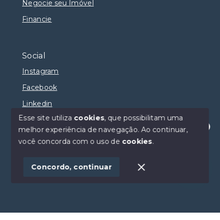
Negocie seu Imóvel
Financie
Social
Instagram
Facebook
Linkedin
Esse site utiliza
cookies
, que possibilitam uma
melhor experiência de navegação.
Ao continuar,
Olá! Estamos disponíveis para te ajudar.
você concorda com o uso de
cookies
.
© Copyright 2026 - Selma Sumaya Corretora - Todos
os direitos reservados
Concordo, continuar
SITE PARA IMOBILIARIA