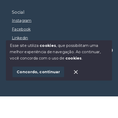
Social
Instagram
Facebook
Linkedin
Esse site utiliza
cookies
, que possibilitam uma
melhor experiência de navegação.
Ao continuar,
Olá! Estamos disponíveis para te ajudar.
você concorda com o uso de
cookies
.
© Copyright 2026 - Selma Sumaya Corretora - Todos
os direitos reservados
Concordo, continuar
SITE PARA IMOBILIARIA
Início
Histórico
Favoritos