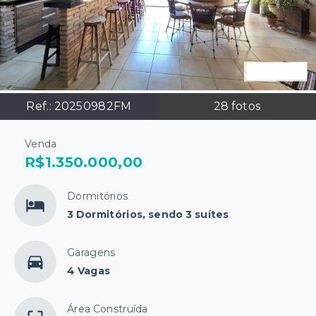
Ref.:
20250982FM
28
fotos
Venda
R$1.350.000,00
Dormitórios
3 Dormitórios, sendo 3 suítes
Garagens
4 Vagas
Área Construída