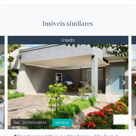
Imóveis similares
Usado
Ref.:
20251043FM
VENDA