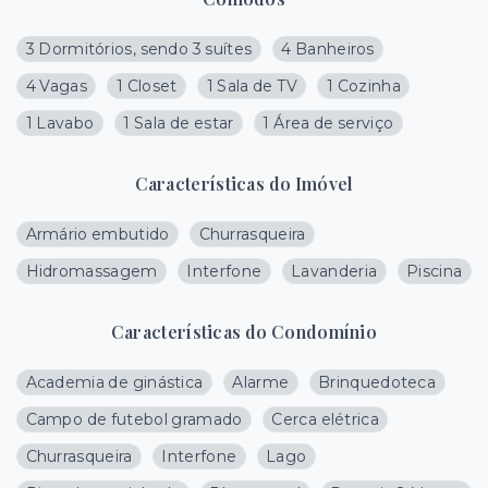
3 Dormitórios, sendo 3 suítes
4 Banheiros
4 Vagas
1 Closet
1 Sala de TV
1 Cozinha
1 Lavabo
1 Sala de estar
1 Área de serviço
Características do Imóvel
Armário embutido
Churrasqueira
Hidromassagem
Interfone
Lavanderia
Piscina
Características do Condomínio
Academia de ginástica
Alarme
Brinquedoteca
Campo de futebol gramado
Cerca elétrica
Churrasqueira
Interfone
Lago