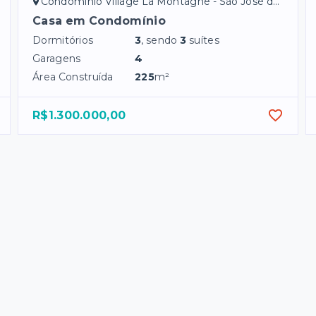
Condomínio Village La Montagne - São José do Rio Preto/SP
Casa em Condomínio
Dormitórios
3
, sendo
3
suítes
Garagens
4
Área Construída
225
m²
R$1.300.000,00