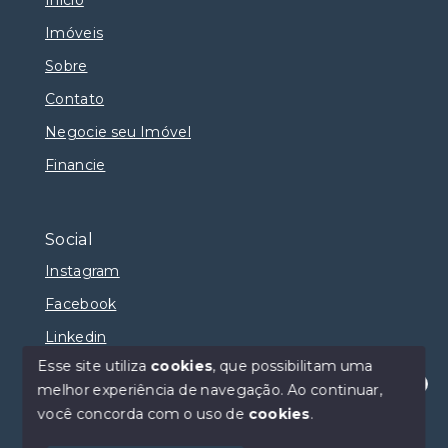
Imóveis
Sobre
Contato
Negocie seu Imóvel
Financie
Social
Instagram
Facebook
Linkedin
Esse site utiliza
cookies
, que possibilitam uma
melhor experiência de navegação.
Ao continuar,
Olá! Estamos disponíveis para te ajudar.
você concorda com o uso de
cookies
.
© Copyright 2026 - Selma Sumaya Corretora - Todos
os direitos reservados