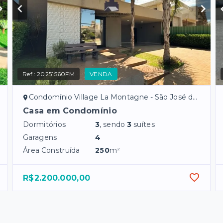
Ref.:
20251560FM
VENDA
Condomínio Village La Montagne - São José do Rio Preto/SP
Casa em Condomínio
Dormitórios
3
, sendo
3
suítes
Garagens
4
Área Construída
250
m²
R$2.200.000,00