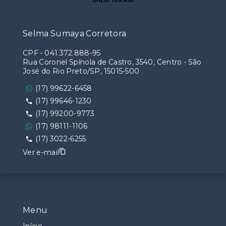
Selma Sumaya Corretora
CPF
-
041.372.888-95
Rua Coronel Spínola de Castro, 3540, Centro - São
José do Rio Preto/SP, 15015-500
(17) 99622-6458
(17) 99646-1230
(17) 99200-9773
(17) 98111-1106
(17) 3022-6255
Ver e-mail
Menu
Início