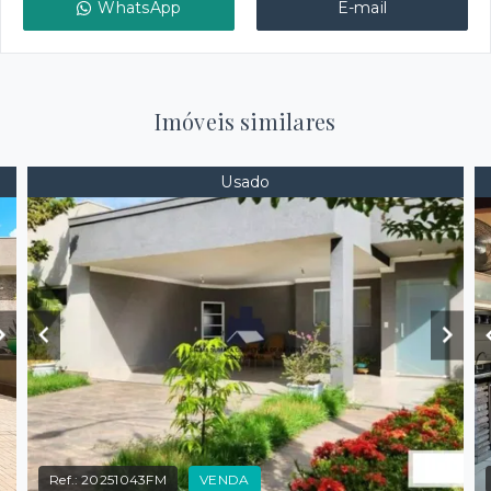
WhatsApp
E-mail
Imóveis similares
Usado
Ref.:
20251043FM
VENDA