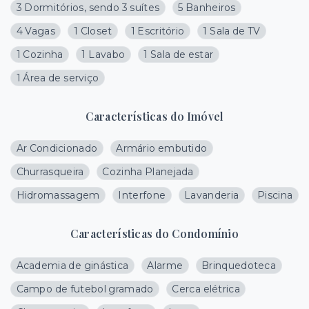
3 Dormitórios, sendo 3 suítes
5 Banheiros
4 Vagas
1 Closet
1 Escritório
1 Sala de TV
1 Cozinha
1 Lavabo
1 Sala de estar
1 Área de serviço
Características do Imóvel
Ar Condicionado
Armário embutido
Churrasqueira
Cozinha Planejada
Hidromassagem
Interfone
Lavanderia
Piscina
Características do Condomínio
Academia de ginástica
Alarme
Brinquedoteca
Campo de futebol gramado
Cerca elétrica