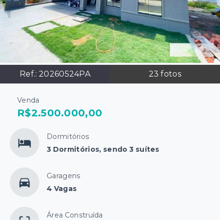
Ref.:
20260524PA
23
fotos
Venda
R$2.500.000,00
Dormitórios
3 Dormitórios, sendo 3 suítes
Garagens
4 Vagas
Área Construída