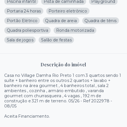
Piscina infantil
Pista de caminhada
Playground
Portaria 24 horas
Porteiro eletrônico
Portão Elétrico
Quadra de areia
Quadra de tênis
Quadra poliesportiva
Ronda motorizada
Sala de jogos
Salão de festas
Descrição do imóvel
Casa no Village Damha Rio Preto 1 com 3 quartos sendo 1
suíte + banheiro entre os outros 2 quartos + lavabo +
banheiro na área gourmet , 4 banheiros total , sala 2
ambientes , cozinha , armário embutido , varanda
gourmet com churrasqueira , 4 vagas , 192 m de
construção e 321 m de terreno. 05/26 - Ref 2022978 -
08/05
Aceita Financiamento.