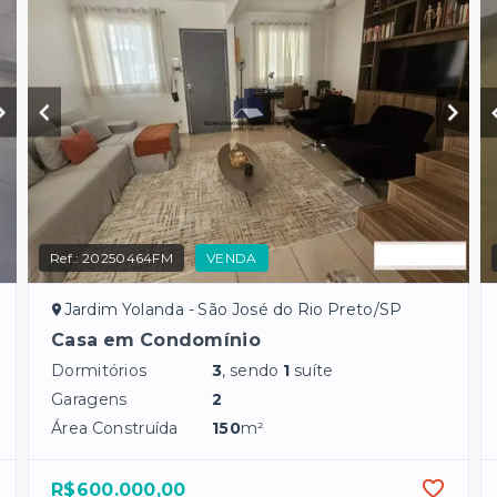
Ref.:
20250464FM
VENDA
Jardim Yolanda - São José do Rio Preto/SP
Casa em Condomínio
Dormitórios
3
, sendo
1
suíte
Garagens
2
Área Construída
150
m²
R$600.000,00