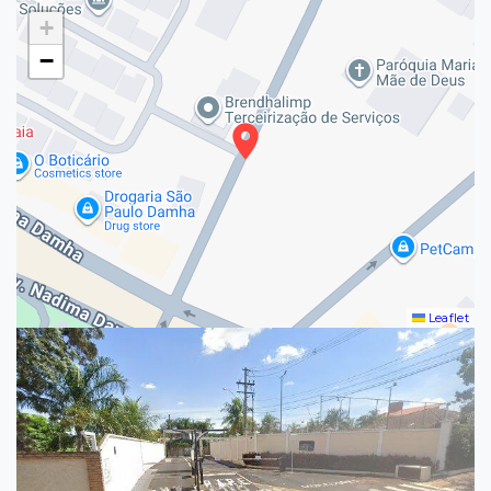
+
−
Leaflet