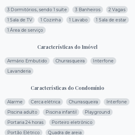
3 Dormitórios, sendo 1 suíte
3 Banheiros
2 Vagas
1 Sala de TV
1 Cozinha
1 Lavabo
1 Sala de estar
1 Área de serviço
Características do Imóvel
Armário Embutido
Churrasqueira
Interfone
Lavanderia
Características do Condomínio
Alarme
Cerca elétrica
Churrasqueira
Interfone
Piscina adulto
Piscina infantil
Playground
Portaria 24 horas
Porteiro eletrônico
Portão Elétrico
Quadra de areia