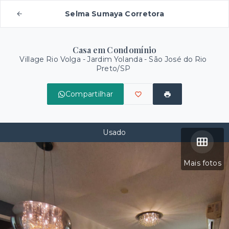
Selma Sumaya Corretora
Casa em Condomínio
Village Rio Volga -
Jardim Yolanda - São José do Rio
Preto/SP
Compartilhar
Usado
Mais fotos