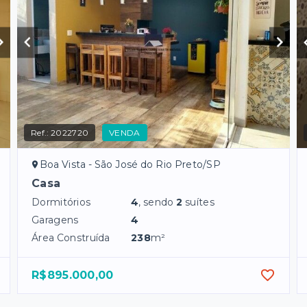
Ref.:
2022720
VENDA
Boa Vista - São José do Rio Preto/SP
Casa
Dormitórios
4
, sendo
2
suítes
Garagens
4
Área Construída
238
m²
R$895.000,00