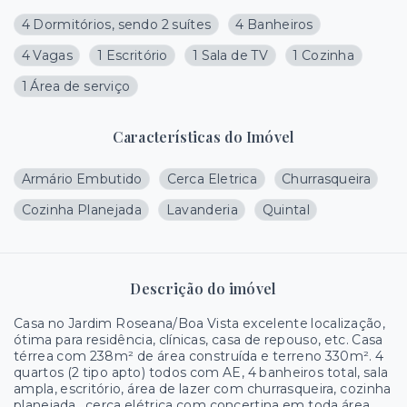
4 Dormitórios, sendo 2 suítes
4 Banheiros
4 Vagas
1 Escritório
1 Sala de TV
1 Cozinha
1 Área de serviço
Características do Imóvel
Armário Embutido
Cerca Eletrica
Churrasqueira
Cozinha Planejada
Lavanderia
Quintal
Descrição do imóvel
Casa no Jardim Roseana/Boa Vista excelente localização,
ótima para residência, clínicas, casa de repouso, etc. Casa
térrea com 238m² de área construída e terreno 330m². 4
quartos (2 tipo apto) todos com AE, 4 banheiros total, sala
ampla, escritório, área de lazer com churrasqueira, cozinha
planejada , cerca elétrica com concertina em toda área,