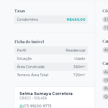
Taxas
Cô
Condomínio
R$450,00
3 
1 
Ca
Ficha do imóvel
A
Perfil
Residencial
Situação
Usado
Ca
Área Construída
360m²
A
Terreno Área Total
720m²
C
Po
Selma Sumaya Corretora
Q
CRECI -
105.436
(17) 99200-9773