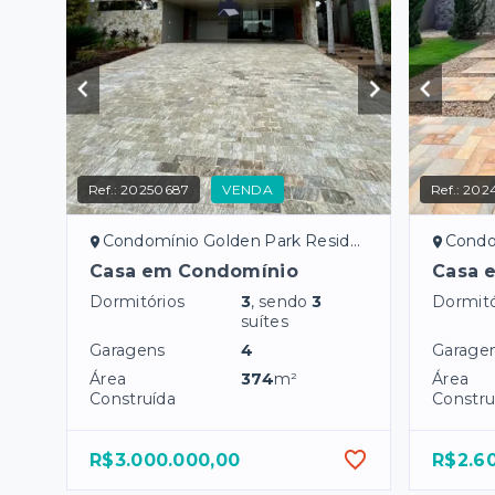
Ref.:
20250687
VENDA
Ref.:
202
Condomínio Golden Park Residence - Mirassol/SP
Condomíni
Casa em Condomínio
Casa 
Dormitórios
3
, sendo
3
Dormitó
suítes
Garagens
4
Garage
Área
374
m²
Área
Construída
Constru
R$3.000.000,00
R$2.6