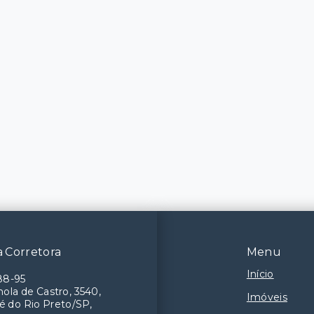
 Corretora
Menu
Início
88-95
ola de Castro, 3540,
Imóveis
é do Rio Preto/SP,