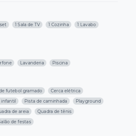
oset
1 Sala de TV
1 Cozinha
1 Lavabo
erfone
Lavanderia
Piscina
e futebol gramado
Cerca elétrica
 infantil
Pista de caminhada
Playground
adra de areia
Quadra de tênis
Salão de festas