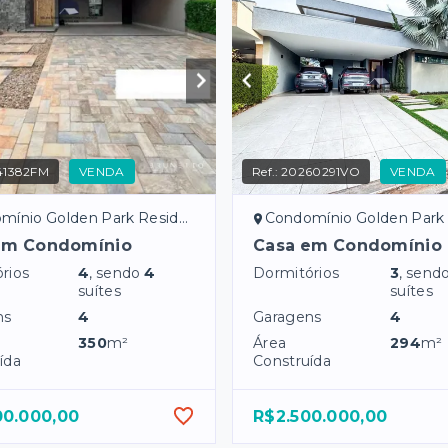
41382FM
VENDA
Ref.:
20260291VO
VENDA
o Golden Park Residence - Mirassol/SP
Condomínio Golden Park Residence - Mi
em Condomínio
Casa em Condomínio
rios
4
, sendo
4
Dormitórios
3
, send
suítes
suítes
ns
4
Garagens
4
350
m²
Área
294
m²
ída
Construída
00.000,00
R$2.500.000,00