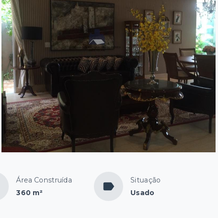
Área Construída
Situação
360 m²
Usado