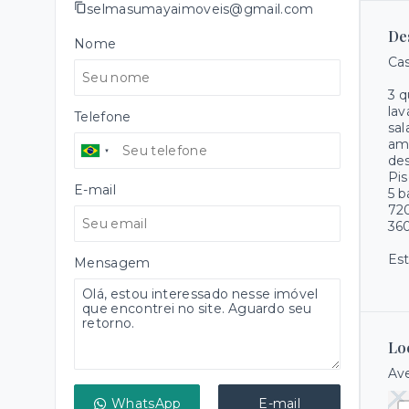
selmasumayaimoveis@gmail.com
De
Nome
Ca
3 q
la
Telefone
sal
amp
de
Pis
E-mail
5 b
72
360
Es
Mensagem
Lo
Ave
WhatsApp
E-mail