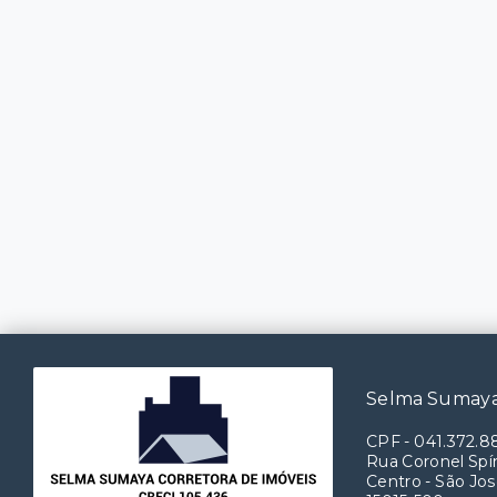
Selma Sumaya
CPF
-
041.372.8
Rua Coronel Spín
Centro - São Jos