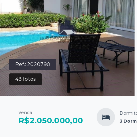
Ref.:
2020790
48
fotos
Venda
Dormitó
R$2.050.000,00
3 Dormi