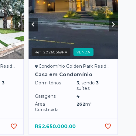
Ref.:
20260569PA
VENDA
rassol/SP
Condomínio Golden Park Residence - Mirassol/SP
Casa em Condomínio
o
3
Dormitórios
3
, sendo
3
suítes
Garagens
4
Área
262
m²
Construída
R$2.650.000,00