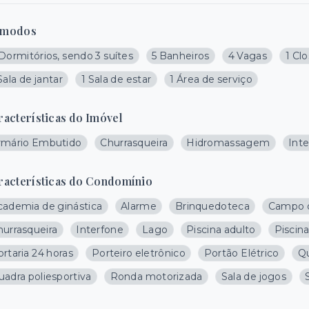
modos
Dormitórios, sendo 3 suítes
5 Banheiros
4 Vagas
1 Cl
Sala de jantar
1 Sala de estar
1 Área de serviço
racterísticas do Imóvel
rmário Embutido
Churrasqueira
Hidromassagem
Int
racterísticas do Condomínio
cademia de ginástica
Alarme
Brinquedoteca
Campo d
hurrasqueira
Interfone
Lago
Piscina adulto
Piscina
rtaria 24 horas
Porteiro eletrônico
Portão Elétrico
Qu
uadra poliesportiva
Ronda motorizada
Sala de jogos