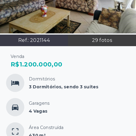
Ref.:
2021144
29
fotos
Venda
R$1.200.000,00
Dormitórios
3 Dormitórios, sendo 3 suítes
Garagens
4 Vagas
Área Construída
430 m²