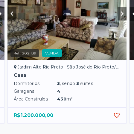
Ref.:
2021139
VENDA
Jardim Alto Rio Preto - São José do Rio Preto/SP
Casa
Dormitórios
3
, sendo
3
suítes
Garagens
4
Área Construída
430
m²
R$1.200.000,00