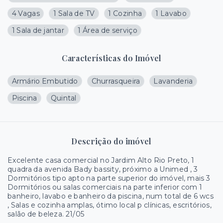
4 Vagas
1 Sala de TV
1 Cozinha
1 Lavabo
1 Sala de jantar
1 Área de serviço
Características do Imóvel
Armário Embutido
Churrasqueira
Lavanderia
Piscina
Quintal
Descrição do imóvel
Excelente casa comercial no Jardim Alto Rio Preto, 1
quadra da avenida Bady bassity, próximo a Unimed , 3
Dormitórios tipo apto na parte superior do imóvel, mais 3
Dormitórios ou salas comerciais na parte inferior com 1
banheiro, lavabo e banheiro da piscina, num total de 6 wcs
, Salas e cozinha amplas, ótimo local p clínicas, escritórios,
salão de beleza. 21/05