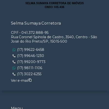
Selma Sumaya Corretora
CPF
-
041.372.888-95
Rua Coronel Spínola de Castro, 3540, Centro - São
José do Rio Preto/SP, 15015-500
(17) 99622-6458
(17) 99646-1230
(17) 99200-9773
(17) 98111-1106
(17) 3022-6255
Ver e-mail
Menu