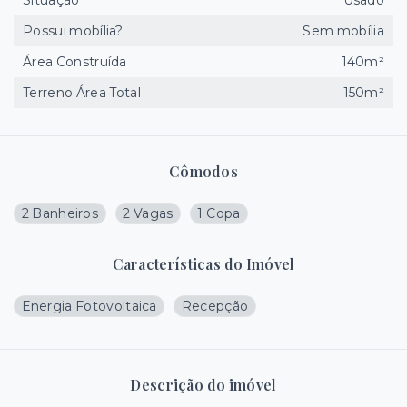
Situação
Usado
Possui mobília?
Sem mobília
Área Construída
140m²
Terreno Área Total
150m²
Cômodos
2 Banheiros
2 Vagas
1 Copa
Características do Imóvel
Energia Fotovoltaica
Recepção
Descrição do imóvel