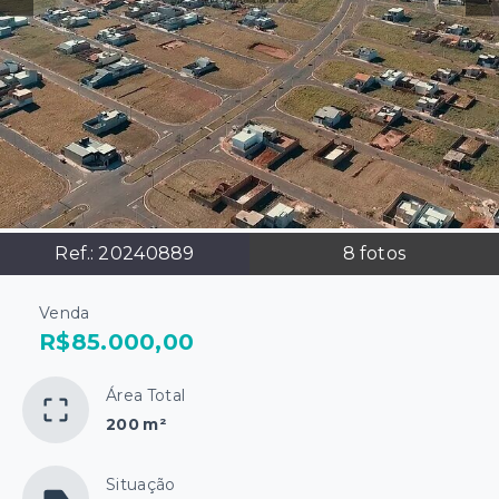
Ref.:
20240889
8
fotos
Venda
R$85.000,00
Área Total
200 m²
Situação