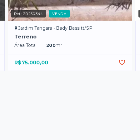
Ref.:
20250344
VENDA
Jardim Tangara - Bady Bassitt/SP
Terreno
Área Total
200
m²
R$75.000,00