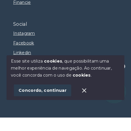
Financie
Social
Instagram
Facebook
Linkedin
Esse site utiliza
cookies
, que possibilitam uma
melhor experiência de navegação.
Ao continuar,
Olá! Estamos disponíveis para te ajudar.
você concorda com o uso de
cookies
.
© Copyright 2026 - Selma Sumaya Corretora - Todos
os direitos reservados
Concordo, continuar
SITE PARA IMOBILIARIA
Início
Histórico
Favoritos