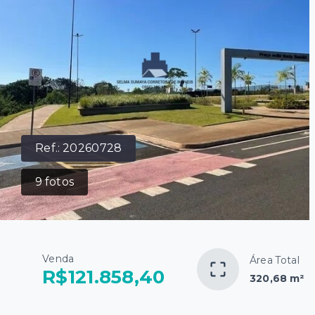
Ref.:
20260728
9
fotos
Venda
Área Total
R$121.858,40
320,68 m²