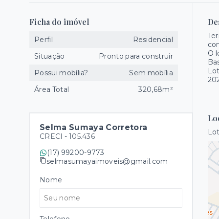
Ficha do imóvel
De
Ter
Perfil
Residencial
con
O l
Situação
Pronto para construir
Bas
Lot
Possui mobília?
Sem mobília
20
Área Total
320,68m²
Lo
Selma Sumaya Corretora
Lot
CRECI -
105.436
(17) 99200-9773
selmasumayaimoveis@gmail.com
Nome