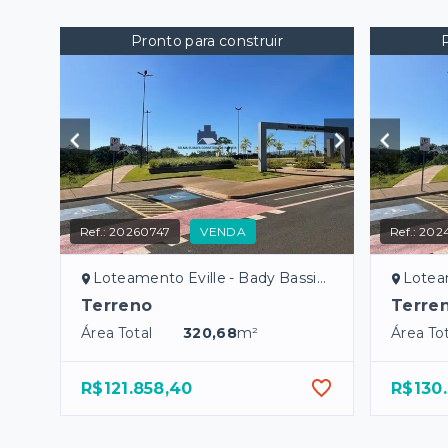
Pronto para construir
Ref.:
20260747
VENDA
Ref.:
2024
Loteamento Eville - Bady Bassitt/SP
Loteame
Terreno
Terre
Área Total
320,68
m²
Área Tot
R$121.858,40
R$130