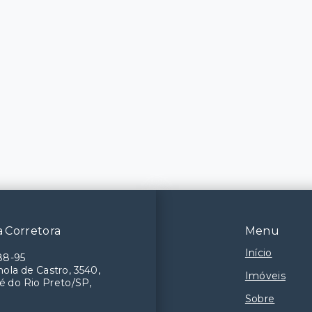
 Corretora
Menu
Início
88-95
ola de Castro, 3540,
Imóveis
é do Rio Preto/SP,
Sobre