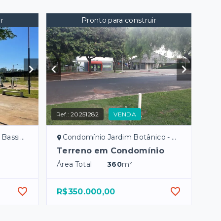
r
Pronto para construir
Ref.:
20251282
VENDA
sitt/SP
Condomínio Jardim Botânico - Bady Bassitt/SP
Terreno em Condomínio
Área Total
360
m²
R$350.000,00