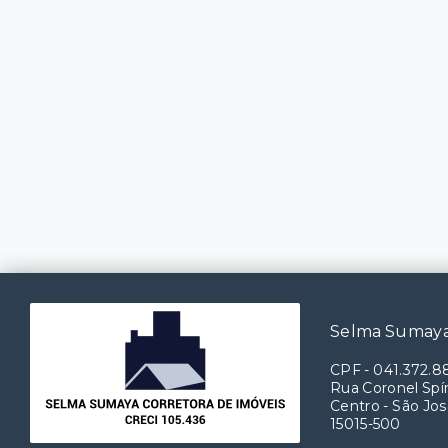
Selma Sumaya
CPF
-
041.372.8
Rua Coronel Spín
Centro - São Jos
15015-500