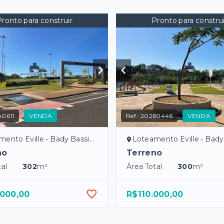
Pronto para construir
Pronto para construi
0611
VENDA
Ref.:
20260446
VENDA
nto Eville - Bady Bassitt/SP
Loteamento Eville - Bady Bas
no
Terreno
al
302
m²
Área Total
300
m²
.000,00
R$110.000,00