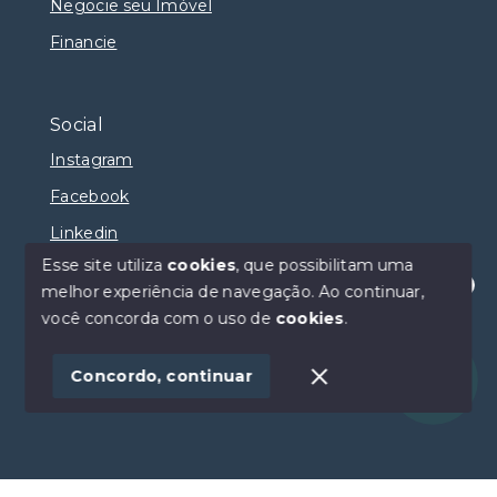
Negocie seu Imóvel
Financie
Social
Instagram
Facebook
Linkedin
Esse site utiliza
cookies
, que possibilitam uma
melhor experiência de navegação.
Ao continuar,
Olá! Estamos disponíveis para te ajudar.
você concorda com o uso de
cookies
.
© Copyright 2026 - Selma Sumaya Corretora - Todos
os direitos reservados
Concordo, continuar
SITE PARA IMOBILIARIA