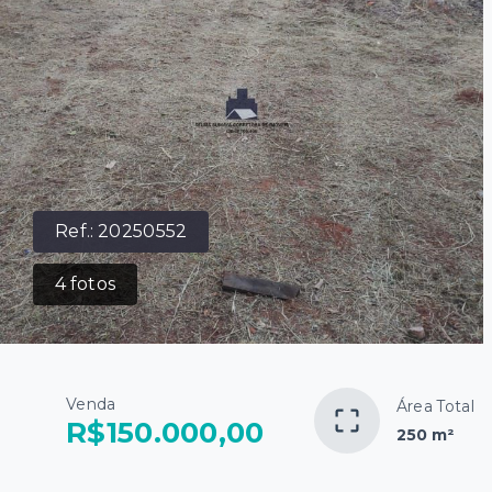
Ref.:
20250552
4
fotos
Venda
Área Total
R$150.000,00
250 m²