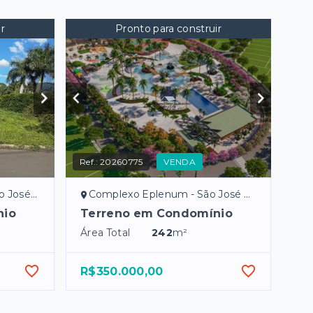
r
Pronto para construir
Ref.:
20260775
VENDA
 Preto/SP
Complexo Eplenum - São José do Rio Preto/SP
nio
Terreno em Condomínio
Área Total
242
m²
R$350.000,00