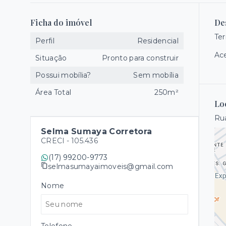
Ficha do imóvel
De
Ter
Perfil
Residencial
Ace
Situação
Pronto para construir
Possui mobília?
Sem mobília
Área Total
250m²
Lo
Rua
Selma Sumaya Corretora
CRECI -
105.436
(17) 99200-9773
selmasumayaimoveis@gmail.com
Nome