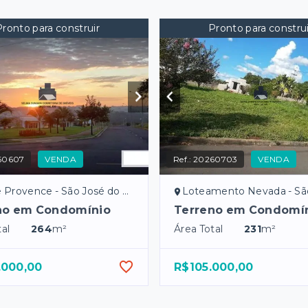
Pronto para construir
Pronto para construi
60607
VENDA
Ref.:
20260703
VENDA
Provence - São José do Rio Preto/SP
Loteamento Nevada - São José do Rio
no em Condomínio
Terreno em Condomí
al
264
m²
Área Total
231
m²
.000,00
R$105.000,00