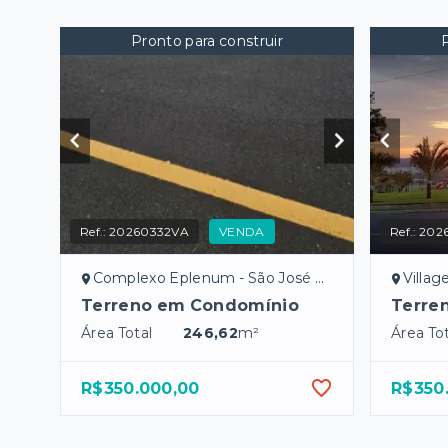
Pronto para construir
Ref.:
20260332VA
VENDA
Ref.:
202
Complexo Eplenum - São José do Rio Preto/SP
Village 
Terreno em Condomínio
Terre
Área Total
246,62
m²
Área Tot
R$350.000,00
R$350