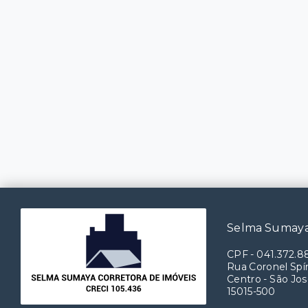
Selma Sumaya
CPF
-
041.372.8
Rua Coronel Spín
Centro - São Jos
15015-500