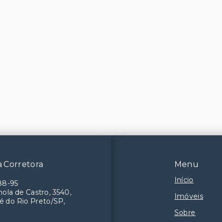
 Corretora
Menu
Início
88-95
ola de Castro, 3540,
Imóveis
é do Rio Preto/SP,
Sobre