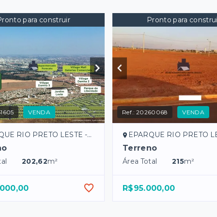
Pronto para construir
Pronto para construi
1605
VENDA
Ref.:
20260068
VENDA
O PRETO LESTE - São José do Rio Preto/SP
EPARQUE RIO PRETO LESTE - São José do Ri
no
Terreno
al
202,62
m²
Área Total
215
m²
.000,00
R$95.000,00