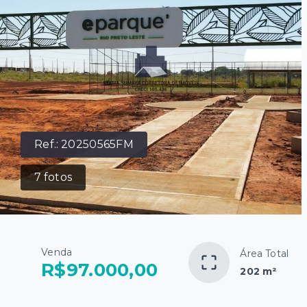
Ref.:
20250565FM
7
fotos
Venda
Área Total
R$97.000,00
202 m²