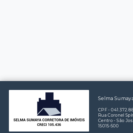
Selma Sumaya
CPF
-
041.372.8
Rua Coronel Spín
Centro - São Jos
15015-500