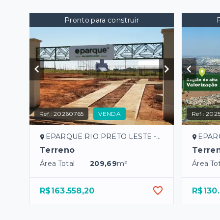
Pronto para construir
Ref.:
20260765
VENDA
Ref.:
2025
EPARQUE RIO PRETO LESTE - São José do Rio Preto/SP
EPARQUE RI
Terreno
Terre
Área Total
209,69
m²
Área Tot
R$163.558,20
R$130