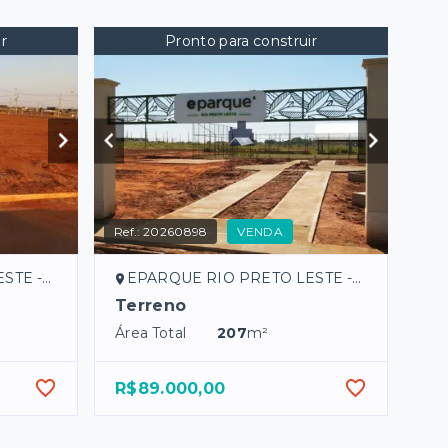
r
Pronto para construir
Ref.:
20260898
VENDA
o Preto/SP
EPARQUE RIO PRETO LESTE - São José do Rio Preto/SP
Terreno
Área Total
207
m²
R$89.000,00