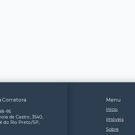
 Corretora
Menu
Início
88-95
ola de Castro, 3540,
Imóveis
é do Rio Preto/SP,
Sobre