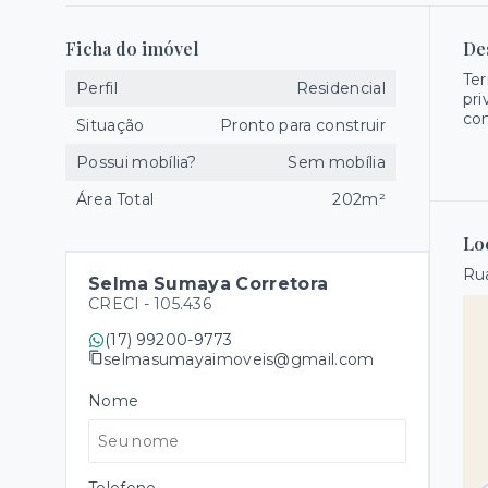
Ficha do imóvel
De
Ter
Perfil
Residencial
pri
con
Situação
Pronto para construir
Possui mobília?
Sem mobília
Área Total
202m²
Lo
Ru
Selma Sumaya Corretora
CRECI -
105.436
(17) 99200-9773
selmasumayaimoveis@gmail.com
Nome